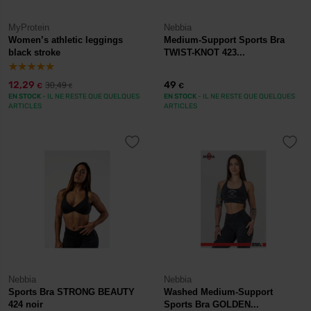
MyProtein
Nebbia
Women’s athletic leggings
Medium-Support Sports Bra
black stroke
TWIST-KNOT 423...
12,29
49
30,49
€
€
€
EN STOCK
- IL NE RESTE QUE QUELQUES
EN STOCK
- IL NE RESTE QUE QUELQUES
ARTICLES
ARTICLES
Nebbia
Nebbia
Sports Bra STRONG BEAUTY
Washed Medium-Support
424 noir
Sports Bra GOLDEN...