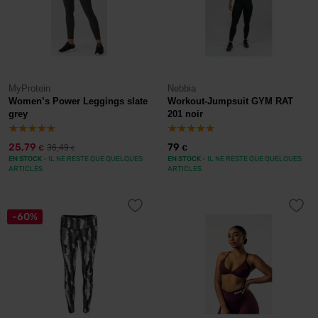
MyProtein
Nebbia
Women’s Power Leggings slate
Workout-Jumpsuit GYM RAT
grey
201 noir
25,79
79
36,49
€
€
€
EN STOCK
- IL NE RESTE QUE QUELQUES
EN STOCK
- IL NE RESTE QUE QUELQUES
ARTICLES
ARTICLES
-60%