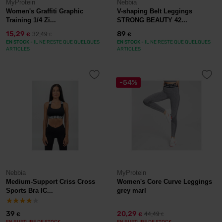
MyProtein
Nebbia
Women's Graffiti Graphic
V-shaping Belt Leggings
Training 1/4 Zi...
STRONG BEAUTY 42...
15,29
89
32,49
€
€
€
EN STOCK
- IL NE RESTE QUE QUELQUES
EN STOCK
- IL NE RESTE QUE QUELQUES
ARTICLES
ARTICLES
-54%
Nebbia
MyProtein
Medium-Support Criss Cross
Women's Core Curve Leggings
Sports Bra IC...
grey marl
39
20,29
44,49
€
€
€