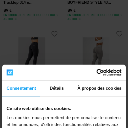
Tracktop 314 n...
BOYFRIEND STYLE 43...
89
89
€
€
EN STOCK
- IL NE RESTE QUE QUELQUES
EN STOCK
- IL NE RESTE QUE QUELQUES
ARTICLES
ARTICLES
Consentement
Détails
À propos des cookies
Nebbia
Nebbia
Bubble Butt Flared Pants 2.0
High Waisted Shaping Leggings
POWER LIFT...
GLUTE PUMP...
Ce site web utilise des cookies.
99
69
€
€
EN STOCK
- IL NE RESTE QUE QUELQUES
EN STOCK
- IL NE RESTE QUE QUELQUES
Les cookies nous permettent de personnaliser le contenu
ARTICLES
ARTICLES
et les annonces, d'offrir des fonctionnalités relatives aux