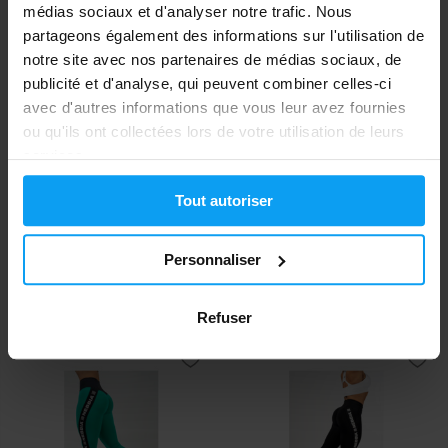
médias sociaux et d'analyser notre trafic. Nous
partageons également des informations sur l'utilisation de
notre site avec nos partenaires de médias sociaux, de
publicité et d'analyse, qui peuvent combiner celles-ci
avec d'autres informations que vous leur avez fournies
ou qu'ils ont collectées lors de votre utilisation de leurs
services.
Tout autoriser
Nebbia
Nebbia
Washed Open Back Sports Bra
High Waisted Side Stripe
LEGACY 779 r...
Leggings ICONIC...
Personnaliser
44
59
€
€
EN STOCK
- IL NE RESTE QUE QUELQUES
EN STOCK
- IL NE RESTE QUE QUELQUES
ARTICLES
ARTICLES
Refuser