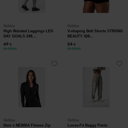
Nebbia
Nebbia
High Waisted Leggings LEG
V-shaping Belt Shorts STRONG
DAY GOALS 248...
BEAUTY 428...
69
54
€
€
EN STOCK
EN STOCK
Nebbia
Nebbia
Deni x NEBBIA Fitness Zip
Loose-Fit Baggy Pants