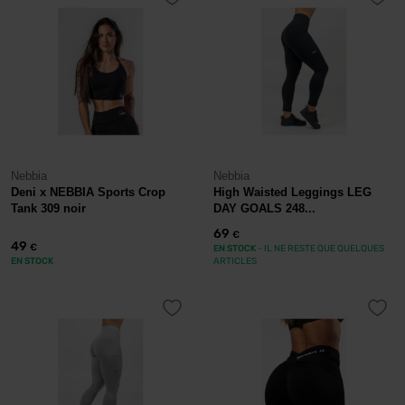
Nebbia
Nebbia
Deni x NEBBIA Sports Crop
High Waisted Leggings LEG
Tank 309 noir
DAY GOALS 248...
69
€
49
€
EN STOCK
- IL NE RESTE QUE QUELQUES
EN STOCK
ARTICLES