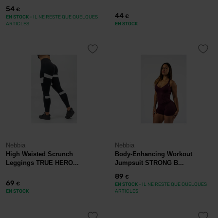
54
€
44
€
EN STOCK
- IL NE RESTE QUE QUELQUES
ARTICLES
EN STOCK
Nebbia
Nebbia
High Waisted Scrunch
Body-Enhancing Workout
Leggings TRUE HERO...
Jumpsuit STRONG B...
89
€
69
€
EN STOCK
- IL NE RESTE QUE QUELQUES
EN STOCK
ARTICLES