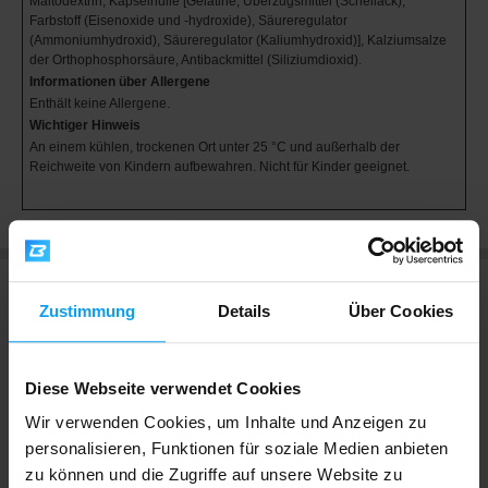
Maltodextrin, Kapselhülle [Gelatine, Überzugsmittel (Schellack),
Farbstoff (Eisenoxide und -hydroxide), Säureregulator
(Ammoniumhydroxid), Säureregulator (Kaliumhydroxid)], Kalziumsalze
der Orthophosphorsäure, Antibackmittel (Siliziumdioxid).
Informationen über Allergene
Enthält keine Allergene.
Wichtiger Hinweis
An einem kühlen, trockenen Ort unter 25 °C und außerhalb der
Reichweite von Kindern aufbewahren. Nicht für Kinder geeignet.
Zustimmung
Details
Über Cookies
Bewertungen
Diese Webseite verwendet Cookies
Wir verwenden Cookies, um Inhalte und Anzeigen zu
4,8
Äußerst gut
personalisieren, Funktionen für soziale Medien anbieten
4 Bewertungen
zu können und die Zugriffe auf unsere Website zu