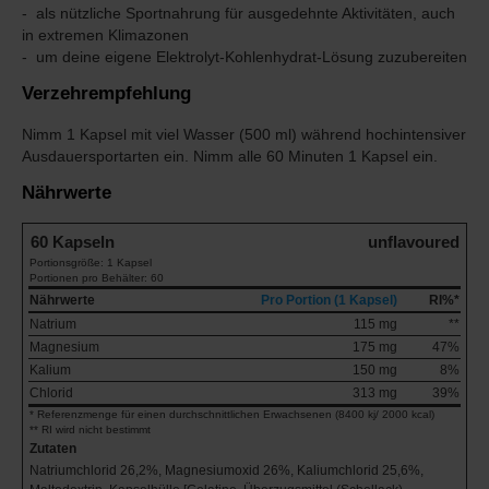
als nützliche Sportnahrung für ausgedehnte Aktivitäten, auch
in extremen Klimazonen
um deine eigene Elektrolyt-Kohlenhydrat-Lösung zuzubereiten
Verzehrempfehlung
Nimm 1 Kapsel mit viel Wasser (500 ml) während hochintensiver
Ausdauersportarten ein. Nimm alle 60 Minuten 1 Kapsel ein.
Nährwerte
60 Kapseln
unflavoured
Portionsgröße: 1 Kapsel
Portionen pro Behälter: 60
Nährwerte
Pro Portion (1 Kapsel)
RI%*
Natrium
115 mg
**
Magnesium
175 mg
47%
Kalium
150 mg
8%
Chlorid
313 mg
39%
* Referenzmenge für einen durchschnittlichen Erwachsenen (8400 kj/ 2000 kcal)
** RI wird nicht bestimmt
Zutaten
Natriumchlorid 26,2%, Magnesiumoxid 26%, Kaliumchlorid 25,6%,