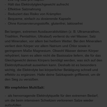
Hält das Elektrolytgleichgewicht aufrecht
Effektive Salznahrung
Reduziert das Risiko von Krämpfen
Bequeme, einfach zu dosierende Kapseln
Ohne Konservierungsstoffe,
glutenfrei,
laktosefrei
Bei langen, extremen Ausdaueraktivitäten (z. B. Ultramarathon,
Triathlon, Pentathlon, Ultralauf) verlierst du viel Wasser, Salz
und Mineralien, vor allem bei heißem Wetter. Bei den Mineralien
verliert dein Körper vor allem Natrium und Chlor sowie in
geringerem Maße Magnesium. Obwohl Wasser deinen Körper
rehydriert, kann es allein nicht die Basissalze liefern, die für das
Gleichgewicht deines Körpers benötigt werden, was sich auf den
Elektrolythaushalt auswirken kann. Deshalb ist es besonders
wichtig, die Elektrolyte bei körperlicher Betätigung schnell und
effektiv zu ergänzen.
Halte deine Salzkapseln griffbereit, um dir
den Sieg zu versüßen.
Wir empfehlen MultiSalt:
als hervorragende Elektrolytquelle für den extremen Bedarf,
um die beim intensiven Schwitzen verlorenen Salze wieder
aufzufüllen