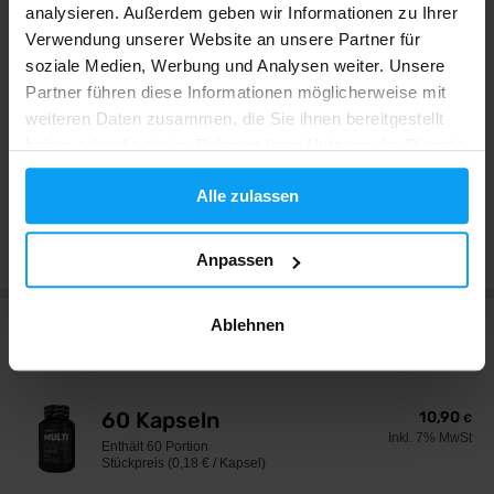
analysieren. Außerdem geben wir Informationen zu Ihrer
Äußerst gut
3 x
Verwendung unserer Website an unsere Partner für
soziale Medien, Werbung und Analysen weiter. Unsere
Sehr gut
1 x
Partner führen diese Informationen möglicherweise mit
Gut
0 x
weiteren Daten zusammen, die Sie ihnen bereitgestellt
Nicht schlecht
0 x
haben oder die sie im Rahmen Ihrer Nutzung der Dienste
Schlecht
0 x
gesammelt haben.
Alle zulassen
Bewertungen anzeigen
Anpassen
Ablehnen
Größen und Varianten
60 Kapseln
10,90
€
Inkl. 7% MwSt
Enthält
60 Portion
Stückpreis (0,18 € / Kapsel)