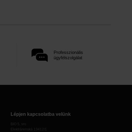
Professzionális
ügyfélszolgálat
Lépjen kapcsolatba velünk
BIO 5, sro
Elektrárenská 13412/1