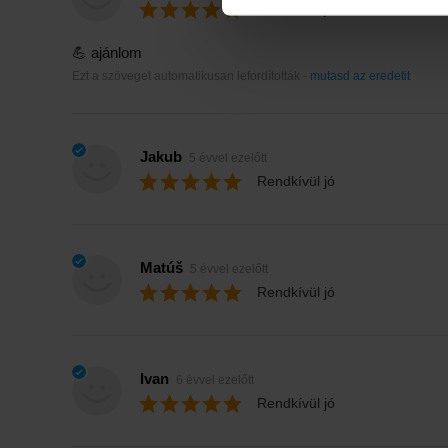
Rendkívül jó
💪 ajánlom
Ezt a szöveget automatikusan lefordították -
mutasd az eredetit
Jakub
5 évvel ezelőtt
Rendkívül jó
Matúš
5 évvel ezelőtt
Rendkívül jó
Ivan
6 évvel ezelőtt
Rendkívül jó