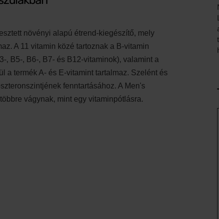
pszulákban
lesztett növényi alapú étrend-kiegészítő, mely
maz. A 11 vitamin közé tartoznak a B-vitamin
-, B5-, B6-, B7- és B12-vitaminok), valamint a
ül a termék A- és E-vitamint tartalmaz. Szelént és
toszteronszintjének fenntartásához. A Men's
k többre vágynak, mint egy vitaminpótlásra.