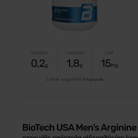
GINZENG
L-ARGININ
CINK
0,2
1,8
15
g
g
mg
Értékek adagonként
6 kapszula
BioTech USA Men’s Arginin