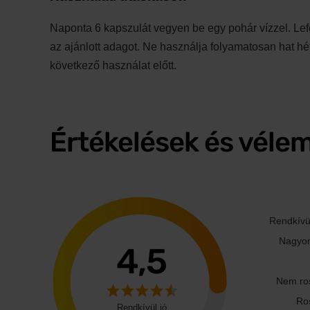
Naponta 6 kapszulát vegyen be egy pohár vízzel. Lefe
az ajánlott adagot. Ne használja folyamatosan hat hét
következő használat előtt.
Értékelések és véle
Rendkívül
Nagyon
4,5
Nem ro
Ro
Rendkívül jó