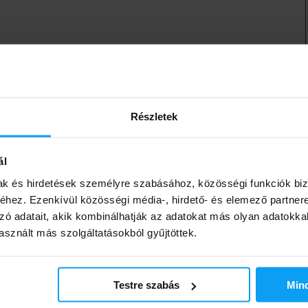
Ellenőrzött vásárlás
Részletek
ál
mak és hirdetések személyre szabásához, közösségi funkciók biz
hez. Ezenkívül közösségi média-, hirdető- és elemező partner
zó adatait, akik kombinálhatják az adatokat más olyan adatokka
Ellenőrzött vásárlás
sznált más szolgáltatásokból gyűjtöttek.
Testre szabás
Min
Ellenőrzött vásárlás