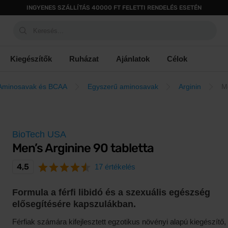
INGYENES SZÁLLÍTÁS 40000 FT FELETTI RENDELÉS ESETÉN
Keresés...
Kiegészítők
Ruházat
Ajánlatok
Célok
Aminosavak és BCAA
Egyszerű aminosavak
Arginin
Me
BioTech USA
Men’s Arginine 90 tabletta
4,5
17 értékelés
Formula a férfi libidó és a szexuális egészség
elősegítésére kapszulákban.
Férfiak számára kifejlesztett egzotikus növényi alapú kiegészítő,