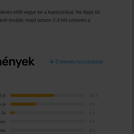
kvés előtt vegye be a kapszulákat. Ne lépje túl
nél tovább; majd tartson 2-3 hét szünetet a
mények
Értékelés hozzáadása
 jó
10 x
 jó
6 x
Jó
1 x
ssz
0 x
ssz
0 x