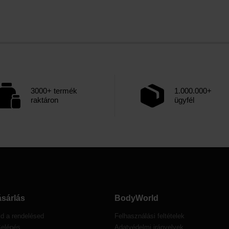
3000+ termék
1.000.000+
raktáron
ügyfél
sárlás
BodyWorld
d a rendelésed
Felhasználási feltételek
Belépés
Adatvédelmi irányelvek