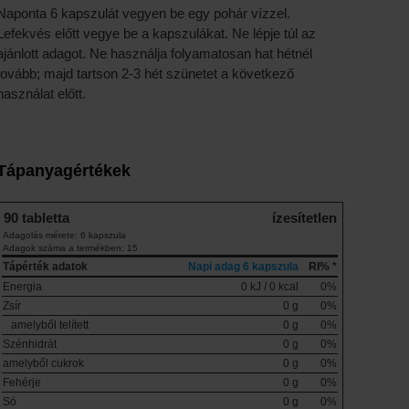
Naponta 6 kapszulát vegyen be egy pohár vízzel.
Lefekvés előtt vegye be a kapszulákat. Ne lépje túl az
ajánlott adagot. Ne használja folyamatosan hat hétnél
tovább; majd tartson 2-3 hét szünetet a következő
használat előtt.
Tápanyagértékek
90 tabletta
ízesítetlen
Adagolás mérete: 6 kapszula
Adagok száma a termékben: 15
Tápérték adatok
Napi adag 6 kapszula
RI% *
Energia
0 kJ / 0 kcal
0%
Zsír
0 g
0%
amelyből telített
0 g
0%
Szénhidrát
0 g
0%
amelyből cukrok
0 g
0%
Fehérje
0 g
0%
Só
0 g
0%