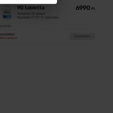
6990
90 tabletta
Ft
Tartalmaz
15 adagot
Egységár (77,67 Ft / kapszula)
ÍZESÍTÉS
Ízesítetlen
Értesítsen
Nincs raktáron