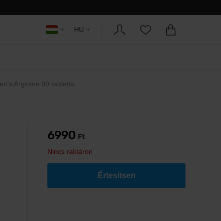
HU
n’s Arginine 90 tabletta
6990
Ft
Nincs raktáron
Értesítsen