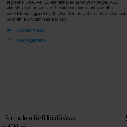
argininnel, AKG-vel, 11 vitaminnal és ásványi anyaggal. A 11
vitamin közé tartoznak a B-vitamin család legnépszerűbb
vízoldékony tagjai (B1-, B2-, B3-, B5-, B6-, B7- és B12-vitaminok
valamint a C-vitamin és a folsav.
Több információ
Tápanyagértékek
e
- formula a férfi libidó és a