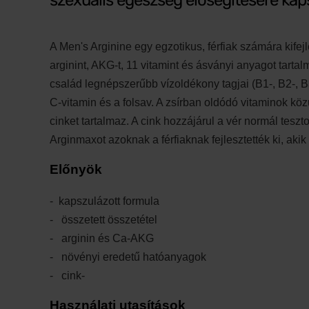
szexuális egészség elősegítésére ka
A Men's Arginine egy egzotikus, férfiak számára kifej
arginint, AKG-t, 11 vitamint és ásványi anyagot tartal
család legnépszerűbb vízoldékony tagjai (B1-, B2-, B3
C-vitamin és a folsav. A zsírban oldódó vitaminok köz
cinket tartalmaz. A cink hozzájárul a vér normál tesz
Arginmaxot azoknak a férfiaknak fejlesztették ki, aki
Előnyök
kapszulázott formula
összetett összetétel
arginin és Ca-AKG
növényi eredetű hatóanyagok
cink-
Használati utasítások