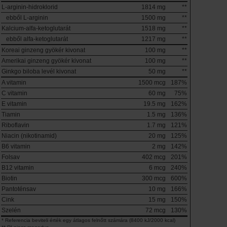
L-arginin-hidroklorid
1814 mg
**
ebből L-arginin
1500 mg
**
Kalcium-alfa-ketoglutarát
1518 mg
**
ebből alfa-ketoglutarát
1217 mg
**
Koreai ginzeng gyökér kivonat
100 mg
**
Amerikai ginzeng gyökér kivonat
100 mg
**
Ginkgo biloba levél kivonat
50 mg
**
A vitamin
1500 mcg
187%
C vitamin
60 mg
75%
E vitamin
19.5 mg
162%
Tiamin
1.5 mg
136%
Riboflavin
1.7 mg
121%
Niacin (nikotinamid)
20 mg
125%
B6 vitamin
2 mg
142%
Folsav
402 mcg
201%
B12 vitamin
6 mcg
240%
Biotin
300 mcg
600%
Pantoténsav
10 mg
166%
Cink
15 mg
150%
Szelén
72 mcg
130%
* Referencia beviteli érték egy átlagos felnőtt számára (8400 kJ/2000 kcal)