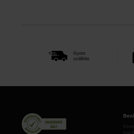
Gyors
szállítás
Bevá
Köves
Fiók 