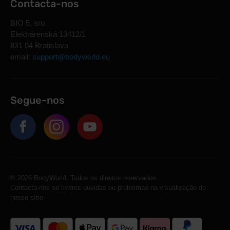
Contacta-nos
BIO 5, sro
Elektrárenská 13412/1
831 04 Bratislava
email:
support@bodyworld.eu
Segue-nos
© 2026 BodyWorld. Todos os direitos reservados.
Contacta-nos se tiveres dúvidas ou problemas na visualização do
nosso sítio