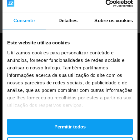
Apoio ao cliente profissional
Consentir
Detalhes
Sobre os cookies
Este website utiliza cookies
Utilizamos cookies para personalizar conteúdo e
anúncios, fornecer funcionalidades de redes sociais e
analisar o nosso tráfego. Também partilhamos
informações acerca da sua utilização do site com os
nossos parceiros de redes sociais, de publicidade e de
análise, que as podem combinar com outras informações
que lhes forneceu ou recolhidas por estes a partir da sua
Compras
utilização dos respetivos serviços.
Acompanha a tua encomenda
Permitir todos
Iniciar sessão na conta