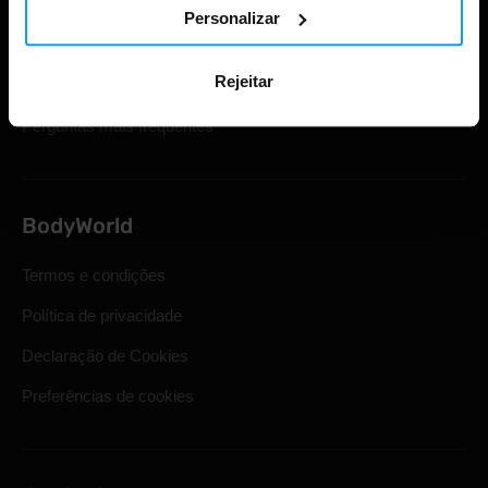
Cartões de oferta
Personalizar
Envio e entrega
Rejeitar
Direito legal de retirada
Perguntas mais frequentes
BodyWorld
Termos e condições
Política de privacidade
Declaração de Cookies
Preferências de cookies