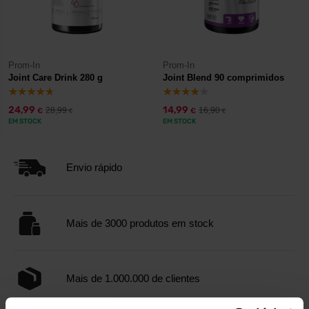
Prom-In
Prom-In
Joint Care Drink 280 g
Joint Blend 90 comprimidos
24,99
14,99
28,99
16,90
€
€
€
€
EM STOCK
EM STOCK
Envio rápido
Mais de 3000 produtos em stock
Mais de 1.000.000 de clientes