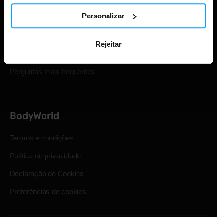
Personalizar
Cartões de oferta
Envio e entrega
Rejeitar
Direito legal de retirada
Perguntas mais frequentes
BodyWorld
Termos e condições
Política de privacidade
Declaração de Cookies
Preferências de cookies