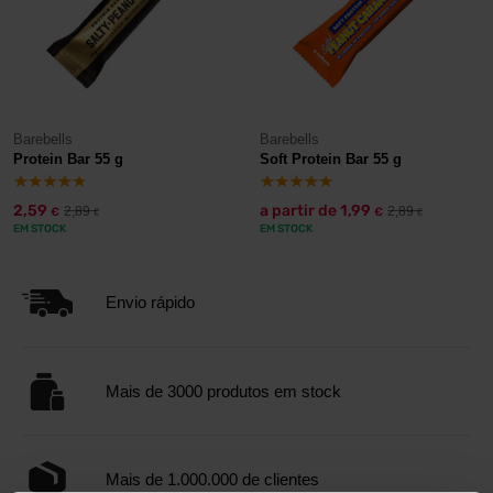
Barebells
Barebells
Protein Bar 55 g
Soft Protein Bar 55 g
2,59
a partir de
1,99
2,89
2,89
€
€
€
€
EM STOCK
EM STOCK
Envio rápido
Mais de 3000 produtos em stock
Mais de 1.000.000 de clientes