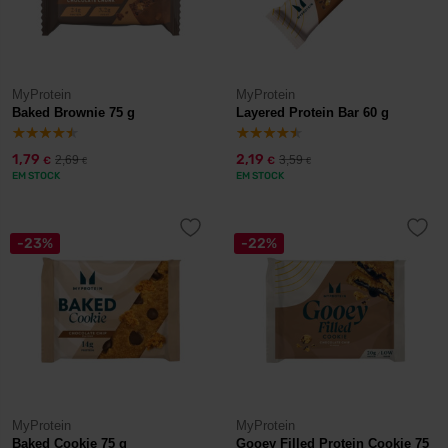
MyProtein
MyProtein
Baked Brownie 75 g
Layered Protein Bar 60 g
1,79
2,19
2,69
3,59
€
€
€
€
EM STOCK
EM STOCK
-23%
-22%
MyProtein
MyProtein
Baked Cookie 75 g
Gooey Filled Protein Cookie 75