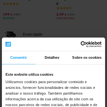
g
1,99
2,49
2,59
3,19
€
€
€
€
EM STOCK
FORA DE STOCK
Envio rápido
Mais de 3000 produtos em stock
Consentir
Detalhes
Sobre os cookies
Mais de 1.000.000 de clientes
Este website utiliza cookies
Utilizamos cookies para personalizar conteúdo e
anúncios, fornecer funcionalidades de redes sociais e
Apoio ao cliente profissional
analisar o nosso tráfego. Também partilhamos
informações acerca da sua utilização do site com os
nossos parceiros de redes sociais, de publicidade e de