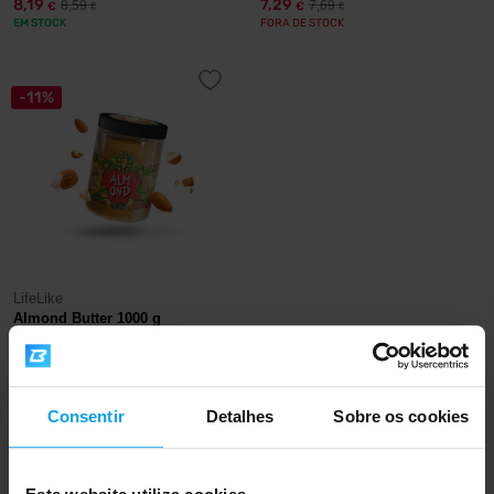
8,19
7,29
8,59
7,69
€
€
€
€
EM STOCK
FORA DE STOCK
-11%
LifeLike
Almond Butter 1000 g
16,49
18,49
€
€
FORA DE STOCK
Consentir
Detalhes
Sobre os cookies
Envio rápido