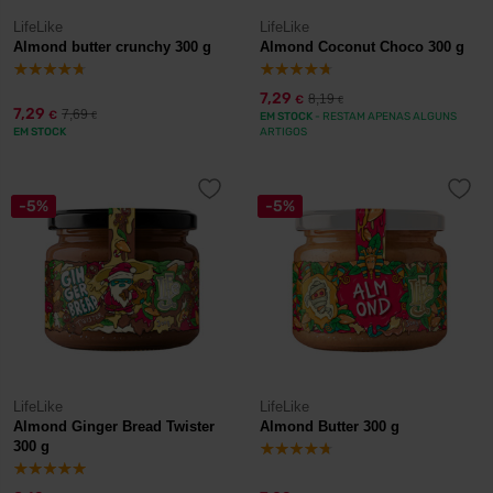
LifeLike
LifeLike
Almond butter crunchy 300 g
Almond Coconut Choco 300 g
7,29
8,19
€
€
7,29
7,69
€
€
EM STOCK
- RESTAM APENAS ALGUNS
EM STOCK
ARTIGOS
-5%
-5%
LifeLike
LifeLike
Almond Ginger Bread Twister
Almond Butter 300 g
300 g