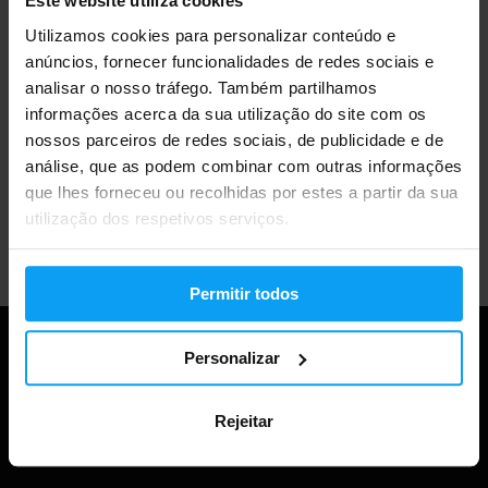
Este website utiliza cookies
Utilizamos cookies para personalizar conteúdo e
Mais de 3000 produtos em stock
anúncios, fornecer funcionalidades de redes sociais e
analisar o nosso tráfego. Também partilhamos
informações acerca da sua utilização do site com os
nossos parceiros de redes sociais, de publicidade e de
Mais de 1.000.000 de clientes
análise, que as podem combinar com outras informações
que lhes forneceu ou recolhidas por estes a partir da sua
utilização dos respetivos serviços.
Apoio ao cliente profissional
Permitir todos
Personalizar
Rejeitar