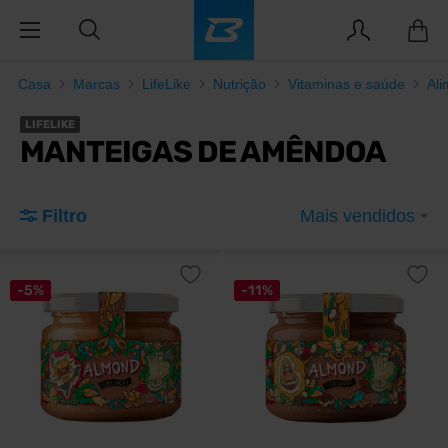
Casa
Marcas
LifeLike
Nutrição
Vitaminas e saúde
Ali
LIFELIKE
MANTEIGAS DE AMÊNDOA
Filtro
Mais vendidos
-5%
-11%