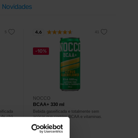
Novidades
4,6
-10%
NOCCO
BCAA+ 330 ml
eificada
Bebida gaseificada e totalmente sem
 de chá
açúcar que contém BCAA e vitaminas.