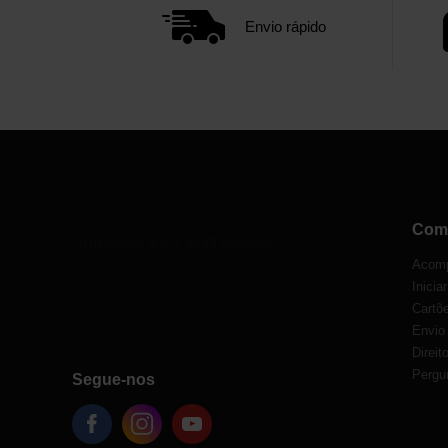
Envio rápido
Com
Acomp
Inicia
Cartõe
Envio
Direit
Pergu
Segue-nos