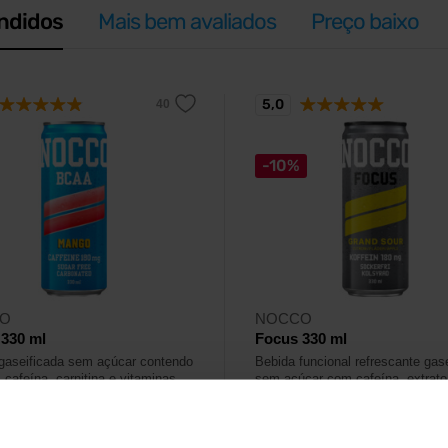
ndidos
Mais bem avaliados
Preço baixo
5,0
-10%
O
NOCCO
330 ml
Focus 330 ml
gaseificada sem açúcar contendo
Bebida funcional refrescante gas
cafeína, carnitina e vitaminas.
sem açúcar com cafeína, extrato
verde e vitaminas B.