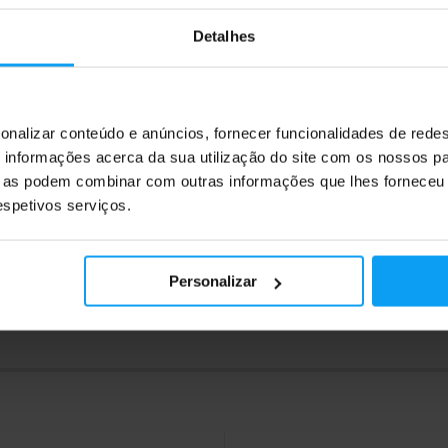
9
2,59
€
€
2,89
€
Detalhes
ock
Em stock
onalizar conteúdo e anúncios, fornecer funcionalidades de redes
informações acerca da sua utilização do site com os nossos pa
ue as podem combinar com outras informações que lhes forneceu 
respetivos serviços.
Personalizar