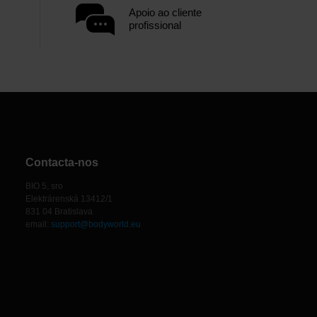
Apoio ao cliente
profissional
Contacta-nos
BIO 5, sro
Elektrárenská 13412/1
831 04 Bratislava
email:
support@bodyworld.eu