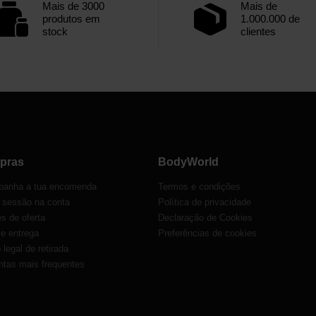
Mais de 3000
Mais de
produtos em
1.000.000 de
stock
clientes
pras
BodyWorld
anha a tua encomenda
Termos e condições
r sessão na conta
Política de privacidade
s de oferta
Declaração de Cookies
 e entrega
Preferências de cookies
o legal de retirada
ntas mais frequentes