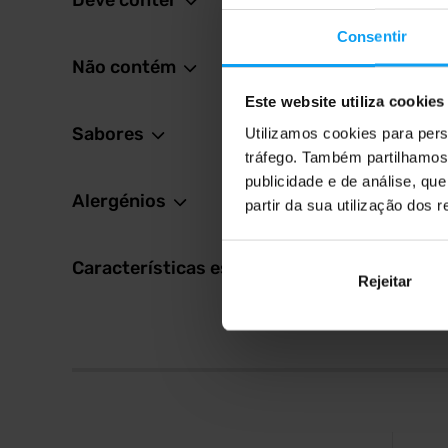
Deve conter
2,5
2,79
€
Consentir
Em st
Não contém
Este website utiliza cookies
Sabores
Utilizamos cookies para pers
tráfego. Também partilhamos 
publicidade e de análise, q
Alergénios
partir da sua utilização dos 
Características especiais
Rejeitar