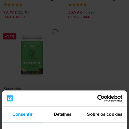
19,79
33,99
22,79
40,99
€
€
€
€
FORA DE STOCK
FORA DE STOCK
-17%
Sunwarrior
Protein Classic 750 g
33,99
40,99
€
€
FORA DE STOCK
Consentir
Detalhes
Sobre os cookies