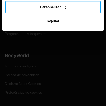
Personalizar
Cartões de oferta
Envio e entrega
Rejeitar
Direito legal de retirada
Perguntas mais frequentes
BodyWorld
Termos e condições
Política de privacidade
Declaração de Cookies
Preferências de cookies