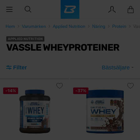
Hem
Varumärken
Applied Nutrition
Näring
Protein
Vas
APPLIED NUTRITION
VASSLE WHEYPROTEINER
Filter
Bästsäljare
-14%
-37%