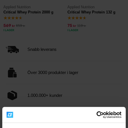
Applied Nutrition
Applied Nutrition
Critical Whey Protein 2000 g
Critical Whey Protein 132 g
569
75
659
119
kr
kr
kr
kr
I LAGER
I LAGER
Snabb leverans
Över 3000 produkter i lager
1.000.000+ kunder
Professionell kundsupport