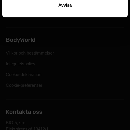
Lagstadgad rätt till återkallelse
Avvisa
Vanliga frågor
BodyWorld
Villkor och bestämmelser
Integritetspolicy
Cookie-deklaration
Cookie-preferenser
Kontakta oss
BIO 5, sro
Elektrárenská 13412/1