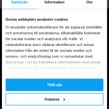
Samtycke
Information
Om
Denna webbplats använder cookies
Vi använder enhetsidentifierare för att anpassa innehållet
och annonserna till användarna, tillhandahålla funktioner
för sociala medier och analysera vår trafik. Vi
vidarebefordrar även sådana identifierare och annan
information från din enhet till de sociala medier och
annons- och analysföretag som vi samarbetar med.
Dessa kan i sin tur kombinera informationen med annan
Shopping
information som du har tillhandahållit eller som de har
samlat in när du har använt deras tjänster.
Spåra din beställning
Logga in på kontot
Tillåt alla
Presentkort
Anpassa
Frakt och leverans