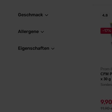
Geschmack
4,8
-17%
Allergene
Eigenschaften
Prom-I
CFM P
x 30 g
Sondera
9,9
11,90