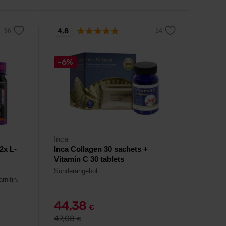
4,8
-6%
Inca
2x L-
Inca Collagen 30 sachets +
Vitamin C 30 tablets
Sonderangebot.
rnitin.
44,38
€
47,08
€