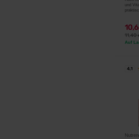
und Vit
praktis
10,
11,40
Auf La
4,1
Nutren