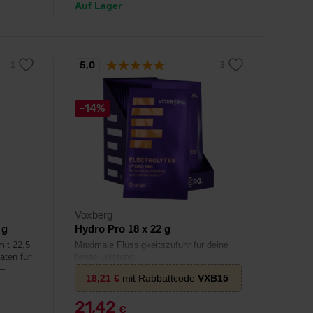
Auf Lager
5,0
-14%
Voxberg
 g
Hydro Pro 18 x 22 g
mit 22,5
Maximale Flüssigkeitszufuhr für deine
aten für
beste Leistung.
 –
18,21
€
mit Rabbattcode
VXB15
21,42
€