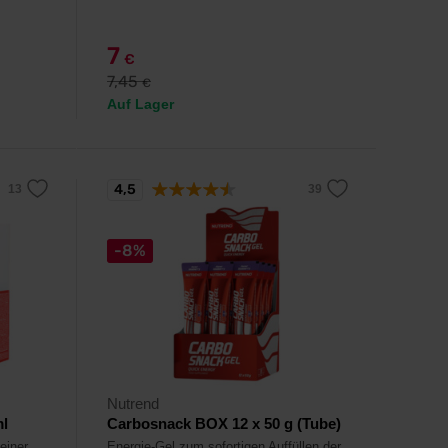
7
€
7,45
€
Auf Lager
4,5
-8%
Nutrend
ml
Carbosnack BOX 12 x 50 g (Tube)
einer
Energie-Gel zum sofortigen Auffüllen der