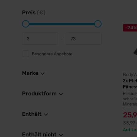
Preis
(€)
-24
-
Minimum price
Maximum price
Besondere Angebote
Marke
BodyW
2x Ele
Fitnes
Produktform
Elektrol
schnell
Mineral
Energie
Enthält
25,
Gym-Han
33,97
Auf La
Enthält nicht