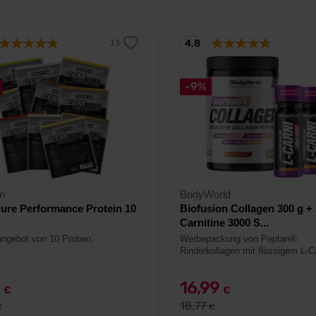
4,8
-9%
n
BodyWorld
ure Performance Protein 10
Biofusion Collagen 300 g + 
Carnitine 3000 S...
ngebot von 10 Proben.
Werbepackung von Peptan®
Rinderkollagen mit flüssigem L-Ca
0
16,99
€
€
18,77
€
€