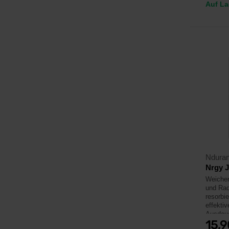
Auf La
Ndura
Nrgy J
Weicher
und Rad
resorbi
effektiv
Ausdaue
15,