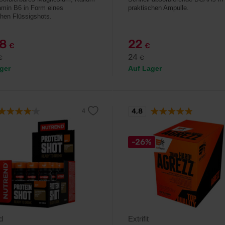
amin B6 in Form eines
praktischen Ampulle.
chen Flüssigshots.
68
22
€
€
24
€
€
ger
Auf Lager
4,8
-26%
d
Extrifit