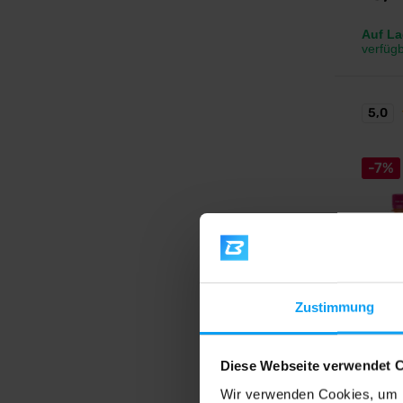
Auf La
verfüg
5,0
-7%
BodyW
Zustimmung
N.O. F
Maximal
ohne Au
Diese Webseite verwendet 
Wir verwenden Cookies, um I