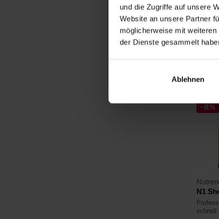
und die Zugriffe auf unsere 
15,
Website an unsere Partner fü
16,68
möglicherweise mit weiteren
Auf La
der Dienste gesammelt habe
4,1
Ablehnen
-8%
Nutren
N1 Sho
Profess
schnell