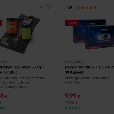
4,9
%
-50%
orld
BodyWorld
ktrolyte Hydralyte 500 g +
Nexa Probiotic 1 + 1 GRATI
s-Handtuc...
30 Kapseln
yt-Ionendrink in Pulverform für
Aktionspaket mit hochwertigen
e Hydration, optimale
Probiotika.
stoffversorgung und
zufuhr während des Trainings +
98
9,99
dtuch gratis.
€
€
19,98
€
€
ger
Auf Lager