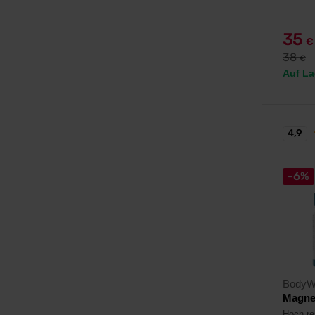
35
€
38
€
Auf La
4,9
-6%
BodyW
Magnes
Hoch re