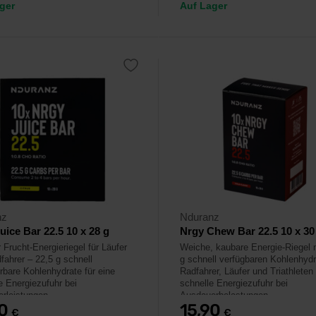
ger
Auf Lager
nz
Nduranz
uice Bar 22.5 10 x 28 g
Nrgy Chew Bar 22.5 10 x 30
 Frucht-Energieriegel für Läufer
Weiche, kaubare Energie-Riegel 
fahrer – 22,5 g schnell
g schnell verfügbaren Kohlenhydr
erbare Kohlenhydrate für eine
Radfahrer, Läufer und Triathleten
e Energiezufuhr bei
schnelle Energiezufuhr bei
rleistungen.
Ausdauerbelastungen.
90
15,90
€
€