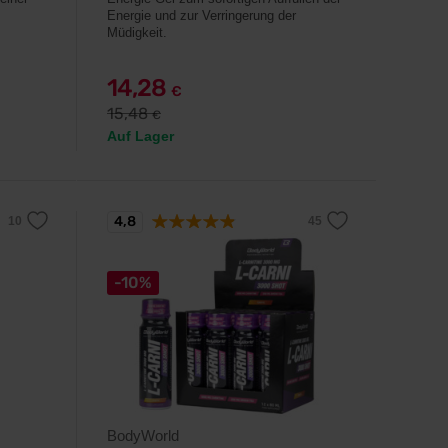
Energie und zur Verringerung der
Müdigkeit.
14,28
€
15,48
€
Auf Lager
4,8
-10%
BodyWorld