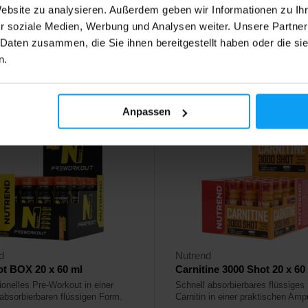
Website zu analysieren. Außerdem geben wir Informationen zu I
48
21,42
€
€
r soziale Medien, Werbung und Analysen weiter. Unsere Partner
25,02
€
€
 Daten zusammen, die Sie ihnen bereitgestellt haben oder die s
ger
Auf Lager
n.
4,9
Anpassen
d
Nutrend
t BOX 20 x 60 ml
Carnitine 3000 Shot 20 x 60
ionelles Pre-Workout in einer
Schnell absorbierbares flüssiges 
 absorbierbaren flüssigen Form.
Carnitin in einer praktischen Ampu