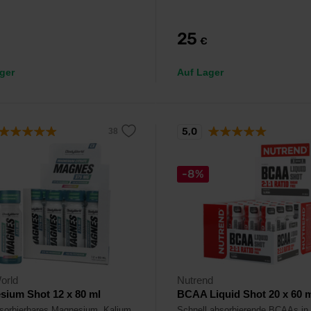
25
€
ger
Auf Lager
5,0
-8%
orld
Nutrend
ium Shot 12 x 80 ml
BCAA Liquid Shot 20 x 60 
sorbierbares Magnesium, Kalium
Schnell absorbierende BCAAs in 