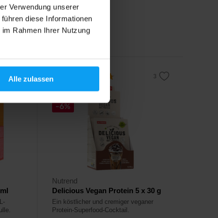
hrer Verwendung unserer
15,90
€
 führen diese Informationen
16,90
€
ie im Rahmen Ihrer Nutzung
Auf Lager
4,7
Alle zulassen
-6%
Nutrend
 ml
Delicious Vegan Protein 5 x 30 g
L-
Ein köstlicher und cremiger veganer
lle.
Protein-Superfood-Cocktail.