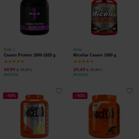
Rule 1
Amix
Casein Protein 1800-1820 g
Micellar Casein 1000 g
49,99
29,49
59,90
36,90
€
€
€
€
EN STOCK
EN STOCK
-10%
-10%