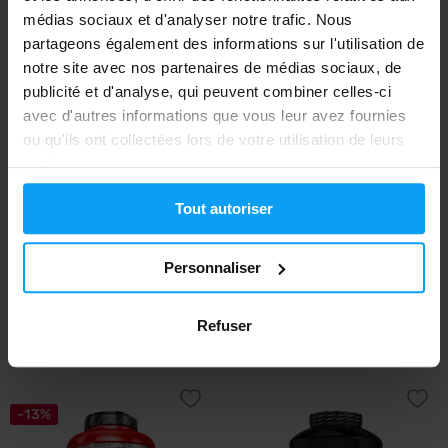
15,99
€
EN STOCK
- IL NE RESTE QUE QUELQUES
€
ARTICLES
EN RUPTURE DE STOCK
médias sociaux et d'analyser notre trafic. Nous
partageons également des informations sur l'utilisation de
notre site avec nos partenaires de médias sociaux, de
-27%
-40%
publicité et d'analyse, qui peuvent combiner celles-ci
avec d'autres informations que vous leur avez fournies
ou qu'ils ont collectées lors de votre utilisation de leurs
services.
Tout autoriser
MyProtein
MyProtein
Personnaliser
Impact Micellar Casein 1000 g
Impact Micellar Casein 2500 g
Refuser
23,99
51,99
32,99
86,49
€
€
€
€
EN RUPTURE DE STOCK
EN RUPTURE DE STOCK
-13%