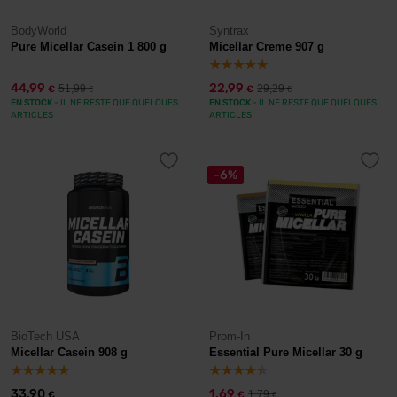
BodyWorld
Syntrax
Pure Micellar Casein 1 800 g
Micellar Creme 907 g
44,99
22,99
51,99
29,29
€
€
€
€
EN STOCK
- IL NE RESTE QUE QUELQUES
EN STOCK
- IL NE RESTE QUE QUELQUES
ARTICLES
ARTICLES
-6%
BioTech USA
Prom-In
Micellar Casein 908 g
Essential Pure Micellar 30 g
33,90
1,69
1,79
€
€
€