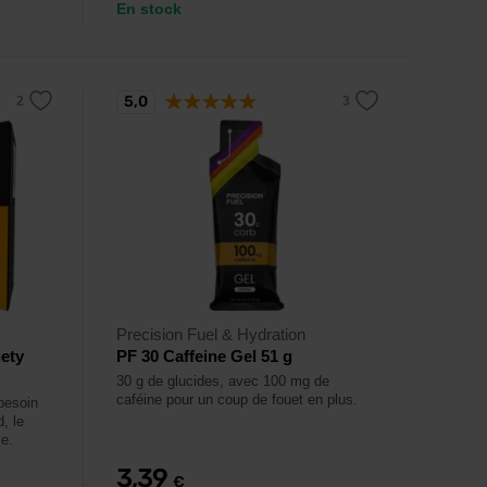
En stock
5,0
Precision Fuel & Hydration
iety
PF 30 Caffeine Gel 51 g
30 g de glucides, avec 100 mg de
caféine pour un coup de fouet en plus.
besoin
, le
ce.
3,39
€