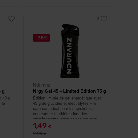
-35%
Nduranz
 g
Nrgy Gel 45 – Limited Edition 75 g
c 40 g
Édition limitée de gel énergétique avec
 le
45 g de glucides et électrolytes – le
carburant idéal pour les cyclistes,
coureurs et triathlètes lors des
entraînements longs et des courses.
1,49
€
2,29
€