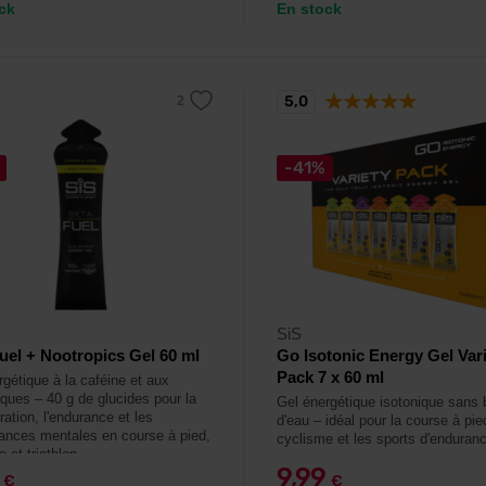
ck
En stock
5,0
-41%
SiS
uel + Nootropics Gel 60 ml
Go Isotonic Energy Gel Var
Pack 7 x 60 ml
rgétique à la caféine et aux
iques – 40 g de glucides pour la
Gel énergétique isotonique sans 
ation, l'endurance et les
d'eau – idéal pour la course à pied
ances mentales en course à pied,
cyclisme et les sports d'enduran
 et triathlon.
9
9,99
€
€