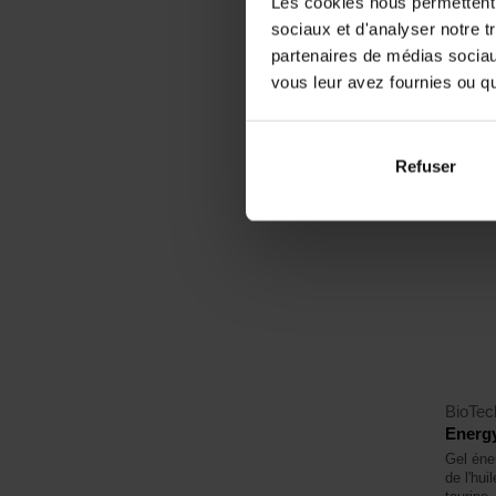
Les cookies nous permettent d
1,3
sociaux et d'analyser notre t
1,49
partenaires de médias sociaux
€
En sto
vous leur avez fournies ou qu'
Refuser
4,4
BioTe
Energy
Gel éne
de l'hui