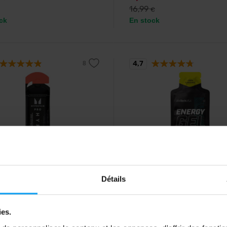
16,99
€
ck
En stock
4,7
ein
BioTech USA
Détails
The Energy Gel 60 ml
Energy Gel Pro 40 g
gétique enrichi d'électrolytes et
Gel énergétique contenant des gl
mines B.
de l'huile MCT, de la carnitine, de
l'arginine et de la taurine.
ies.