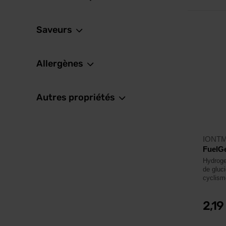
Saveurs
Allergènes
Autres propriétés
IONT
FuelGe
Hydroge
de gluci
cyclisme
2,19