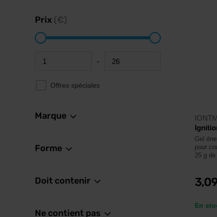
Prix
(€)
-
Minimum price
Maximum price
Offres spéciales
Marque
IONT
Igniti
Gel éne
Forme
pour cou
25 g de
Doit contenir
3,0
En sto
Ne contient pas