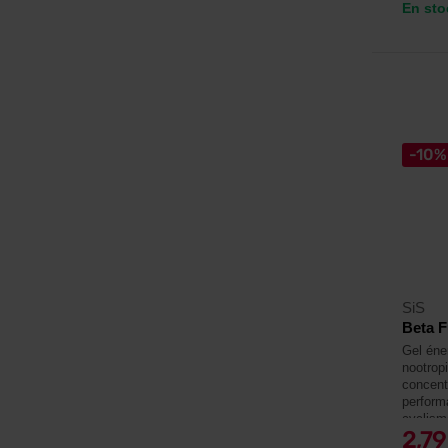
En sto
-10%
SiS
Beta F
Gel éne
nootrop
concentr
perform
cyclisme
2,7