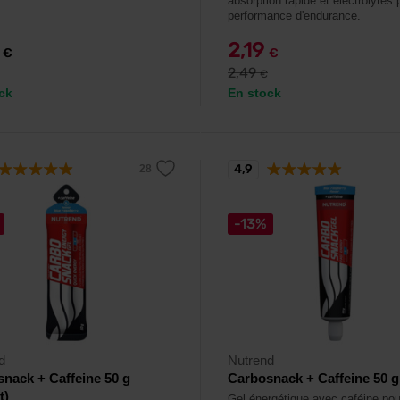
absorption rapide et électrolytes 
performance d'endurance.
5
2,19
€
€
2,49
€
ck
En stock
4,9
-13%
d
Nutrend
nack + Caffeine 50 g
Carbosnack + Caffeine 50 g
t)
Gel énergétique avec caféine pou