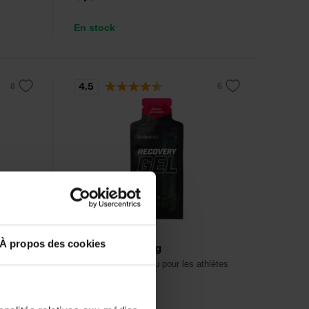
En stock
4,5
BioTech USA
À propos des cookies
Recovery Gel 40 g
ucides,
Gel régénérant conçu pour les athlètes
d'endurance.