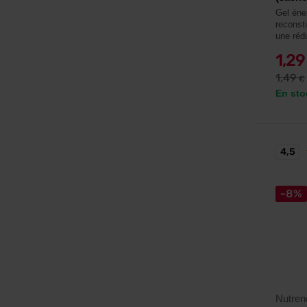
Gel éne
reconsti
une rédu
1,2
1,49
€
En sto
4,5
-8%
Nutren