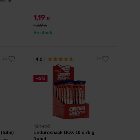
pour la
1,19
€
1,39
€
En stock
4,6
-6%
Nutrend
 (tube)
Endurosnack BOX 10 x 75 g
(tube)
r une