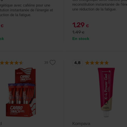
reconstitution instantanée de l'én
rgétique avec caféine pour une
une réduction de la fatigue.
tution instantanée de l'énergie et
ction de la fatigue.
9
1,29
€
€
1,49
€
ck
En stock
4,8
d
Kompava