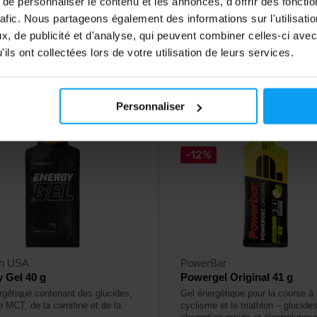
e personnaliser le contenu et les annonces, d'offrir des fonctio
9
1,95
rafic. Nous partageons également des informations sur l'utilisati
€
€
, de publicité et d'analyse, qui peuvent combiner celles-ci avec
ck
En stock
ils ont collectées lors de votre utilisation de leurs services.
Personnaliser
-12%
ch USA
PowerBar
 Gel 40 g
Powergel Original 41 g
rgétique contenant des glucides,
Gel énergétique pour la course à 
le MCT, de la carnitine et de la
cyclisme et le triathlon – glucide