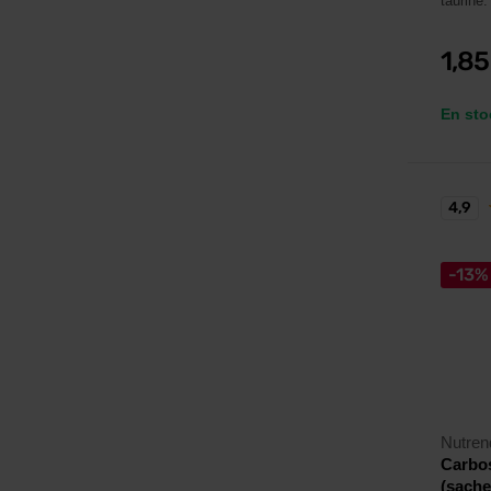
taurine.
1,8
En sto
4,9
-13%
Nutren
Carbos
(sache