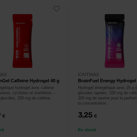
MAX
IONTMAX
onGel Caffeine Hydrogel 40 g
BrainFuel Energy Hydrogel
rgétique hydrogel avec caféine
Hydrogel énergétique avec 25 g 
reurs, cyclistes et triathlètes –
glucides rapides, 200 mg de café
 glucides, 200 mg de caféine.
200 mg de taurine pour la perfor
la concentration.
9
3,25
€
€
ck
En stock