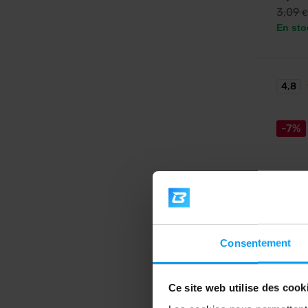
3,09
€
En sto
4,8
-7%
MyProt
Consentement
Hyrox 
Gel éner
de vita
Ce site web utilise des cook