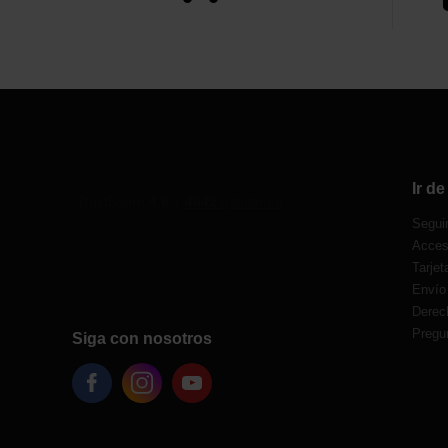
Ir d
Segui
Acces
Tarjet
Envío
Derech
Pregu
Siga con nosotros