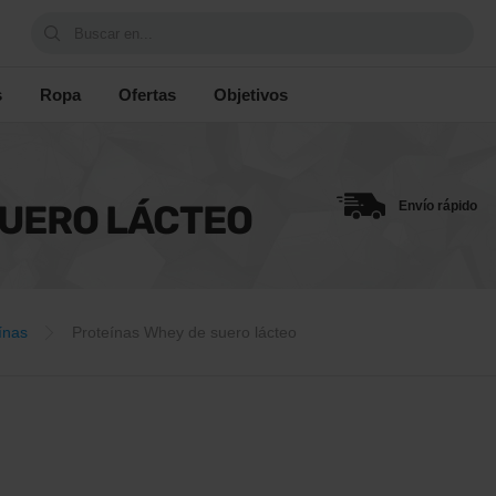
Buscar en...
s
Ropa
Ofertas
Objetivos
SUERO LÁCTEO
Envío rápido
ínas
Proteínas Whey de suero lácteo