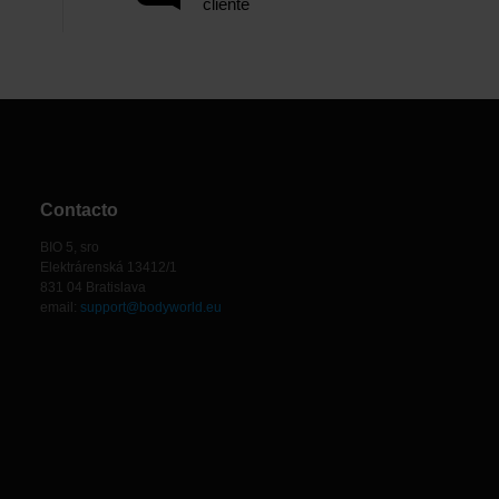
cliente
Contacto
BIO 5, sro
Elektrárenská 13412/1
831 04 Bratislava
email:
support@bodyworld.eu