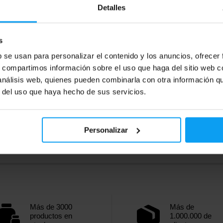
Detalles
99
92,99
€
€
119,90
€
€
ck
En stock
s
b se usan para personalizar el contenido y los anuncios, ofrecer
s, compartimos información sobre el uso que haga del sitio web 
 análisis web, quienes pueden combinarla con otra información q
r del uso que haya hecho de sus servicios.
Personalizar
Más de 3000
Más de
productos en
1.000.000 de