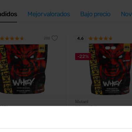
ndidos
Mejor valorados
Bajo precio
Nov
4,6
-22%
Mutant
2270 g
Whey 4540 g
a de suero 100% premium para el
Proteína de suero 100% premium
ento muscular y la recuperación
desarrollo muscular y la recupera
trenamiento – concentrado,
post-entrenamiento – concentrad
e hidrolizado.
aislado e hidrolizado.