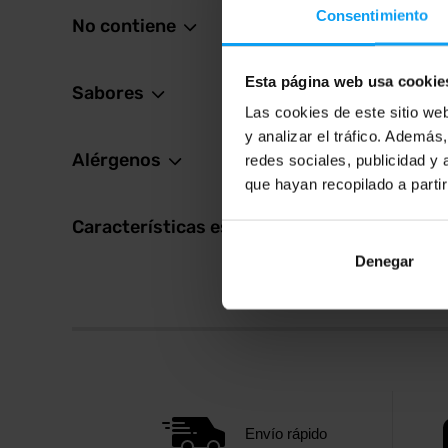
Consentimiento
No contiene
52,
59,99
En sto
Esta página web usa cookie
Sabores
Las cookies de este sitio we
y analizar el tráfico. Ademá
Alérgenos
redes sociales, publicidad y
que hayan recopilado a parti
Características especiales
Denegar
Envío rápido