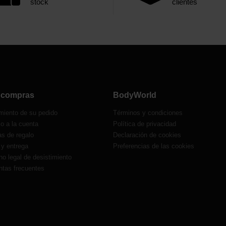
stock
clientes
e compras
BodyWorld
miento de su pedido
Términos y condiciones
o a la cuenta
Política de privacidad
as de regalo
Declaración de cookies
 y entrega
Preferencias de las cookies
o legal de desistimiento
ntas frecuentes