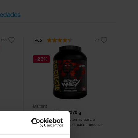
edades
4,3
-23%
Mutant
Hardcore Whey 2270 g
 para el
Mezcla óptima de proteínas para el
ción
crecimiento y la recuperación muscular
o,
con sabor gourmet.