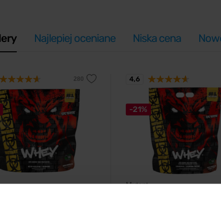
lery
Najlepiej oceniane
Niska cena
Nowo
4,6
-21%
Mutant
2270 g
Whey 4540 g
 100% proteina serwatkowa na
Premium 100% białko serwatkow
mięśni i regenerację po treningu –
wzrost mięśni i regenerację po tr