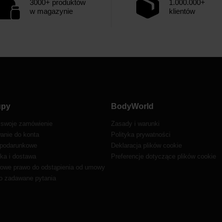
3000+ produktów
1.000.000+
w magazynie
klientów
upy
BodyWorld
 swoje zamówienie
Zasady i warunki
anie do konta
Polityka prywatności
 podarunkowe
Deklaracja plików cookie
ka i dostawa
Preferencje dotyczące plików cookie
owe prawo do odstąpienia od umowy
o zadawane pytania