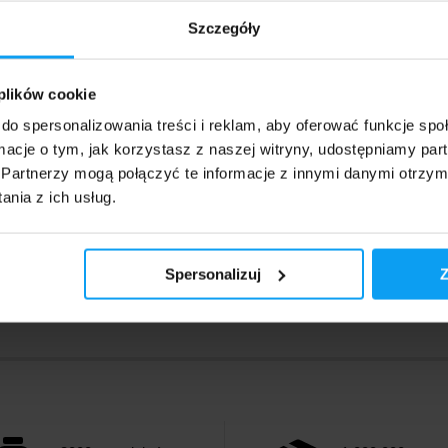
at, izolat i hydrolizat.
koncentrat, izolat i hydrolizat.
Szczegóły
,49
399,90
zł
zł
9
507,49
zł
zł
 plików cookie
azynie
W magazynie
do spersonalizowania treści i reklam, aby oferować funkcje sp
ormacje o tym, jak korzystasz z naszej witryny, udostępniamy p
Partnerzy mogą połączyć te informacje z innymi danymi otrzym
nia z ich usług.
Spersonalizuj
Z