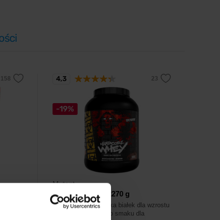
ści
4,3
-19%
Mutant
Hardcore Whey 2270 g
e na
Optymalna mieszanka białek dla wzrostu
eningu –
i regeneracji mięśni o smaku dla