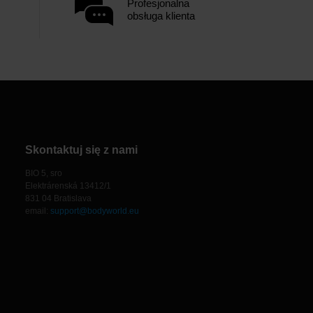
Profesjonalna
obsługa klienta
Skontaktuj się z nami
BIO 5, sro
Elektrárenská 13412/1
831 04 Bratislava
email:
support@bodyworld.eu