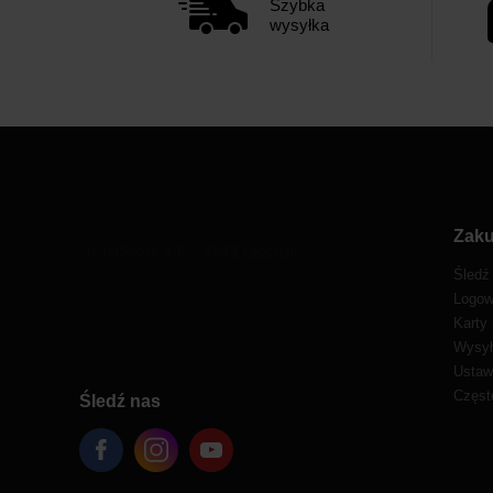
Szybka
wysyłka
Zak
Śledź
Logow
Karty
Wysył
Ustaw
Częst
Śledź nas