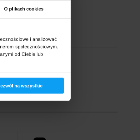
smakoszy.
O plikach cookies
279,90
zł
346,99
zł
Brak w magazynie
ołecznościowe i analizować
artnerom społecznościowym,
anymi od Ciebie lub
ezwól na wszystkie