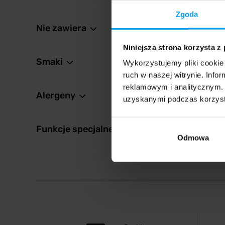
koncentr
Zgoda
Nie zawiera
224
274,4
Niniejsza strona korzysta z
W mag
Smaki
Wykorzystujemy pliki cookie 
ruch w naszej witrynie. Inf
reklamowym i analitycznym. 
Alergeny
uzyskanymi podczas korzysta
Funkcje specjalne
Odmowa