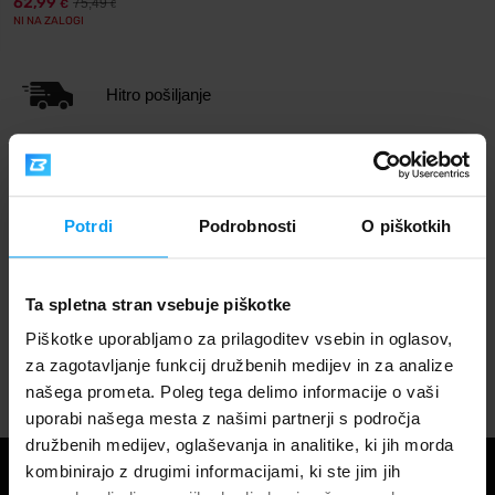
62,99
75,49
€
€
NI NA ZALOGI
Hitro pošiljanje
3000+ izdelkov na zalogi
Potrdi
Podrobnosti
O piškotkih
1.000.000+ strank
Ta spletna stran vsebuje piškotke
Piškotke uporabljamo za prilagoditev vsebin in oglasov,
Profesionalna podpora strankam
za zagotavljanje funkcij družbenih medijev in za analize
našega prometa. Poleg tega delimo informacije o vaši
uporabi našega mesta z našimi partnerji s področja
družbenih medijev, oglaševanja in analitike, ki jih morda
kombinirajo z drugimi informacijami, ki ste jim jih