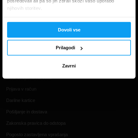
posredovali ali pa so jih zbrali skozi vašo uporabo
njihovih storitev.
Dovoli vse
Prilagodi
Nakupovanje
Zavrni
Sledi svojemu naročilu
Prijava v račun
Darilne kartice
Pošiljanje in dostava
Zakonska pravica do odstopa
Pogosto zastavljena vprašanja