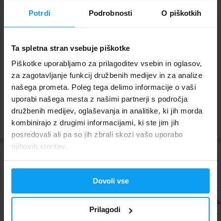
4,9
Potrdi
Podrobnosti
O piškotkih
9,99
19,98
€
€
Ta spletna stran vsebuje piškotke
Prom-In
Pentha Pro Balance Protein 10 x 40 g
Piškotke uporabljamo za prilagoditev vsebin in oglasov,
4,8
za zagotavljanje funkcij družbenih medijev in za analize
14,90
€
našega prometa. Poleg tega delimo informacije o vaši
uporabi našega mesta z našimi partnerji s področja
družbenih medijev, oglaševanja in analitike, ki jih morda
Pokaži več
kombinirajo z drugimi informacijami, ki ste jim jih
posredovali ali pa so jih zbrali skozi vašo uporabo
njihovih storitev.
Najbolj prodajano
Dovoli vse
Proteini
Sredstva za pridobivanje telesne teže
Aminoki
Prilagodi