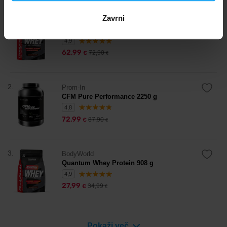
Zavrni
1.
BodyWorld
Quantum Whey Protein 2270 g
4,9
62,99
72,90
€
€
2.
Prom-In
CFM Pure Performance 2250 g
4,8
72,99
87,90
€
€
3.
BodyWorld
Quantum Whey Protein 908 g
4,9
27,99
34,99
€
€
Pokaži več