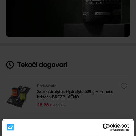
NAJBOLJ ZAUPANJA VREDNI
Creapure®
Tekoči dogovori
TRGOVINA
BodyWorld
2x Electrolytes Hydralyte 500 g + Fitness
brisača BREZPLAČNO
25,98
33,97
€
€
BodyWorld
Nexa Probiotic 1 + 1 GRATIS 2 x 30 kapsul