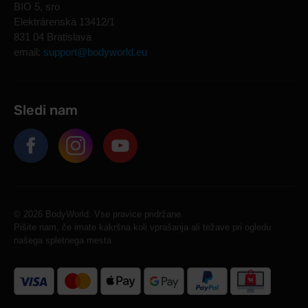
BIO 5, sro
Elektrárenská 13412/1
831 04 Bratislava
email:
support@bodyworld.eu
Sledi nam
© 2026 BodyWorld. Vse pravice pridržane.
Pišite nam, če imate kakršna koli vprašanja ali težave pri ogledu
našega spletnega mesta