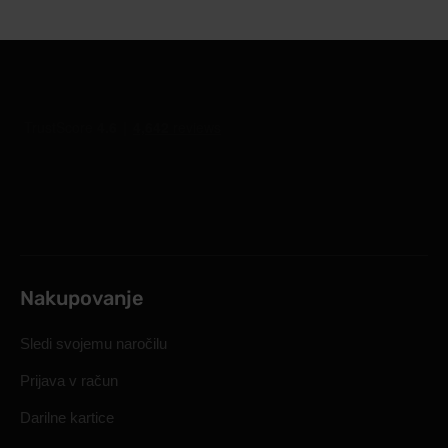
Nakupovanje
Sledi svojemu naročilu
Prijava v račun
Darilne kartice