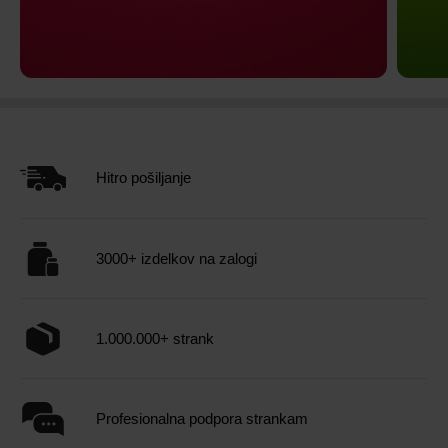
VRHUNSKI OKUS
MEG
Elektroliti
ČI
Hitro pošiljanje
OKUŠAJ ZDAJ
3000+ izdelkov na zalogi
1.000.000+ strank
Profesionalna podpora strankam