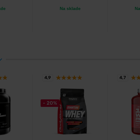
ade
Na sklade
Na
4,9
4,7
- 20%