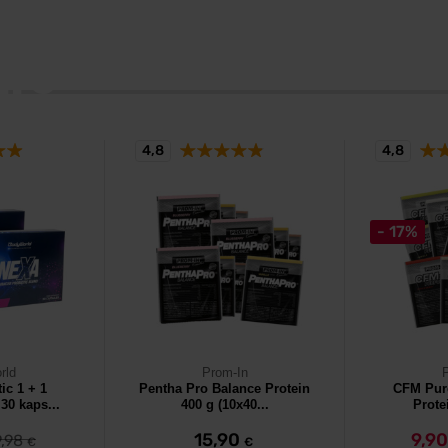
JŠÍ
re®
TP - výsledok je viac opakovaní, väčšia sila
e. Nemecká kvalita Creapure®.
4,8
4,8
- 17%
rld
Prom-In
ic 1 + 1
Pentha Pro Balance Protein
CFM Pur
0 kaps...
400 g (10x40...
Prote
15,90
9,9
9,98
€
€