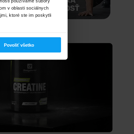
KONDÍCIA A
vnosti používame súbory
ITA
FUNKČNOSŤ
om v oblasti sociálnych
mi, ktoré ste im poskytli
Povoliť všetko