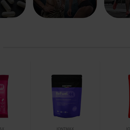
AX
IONTMAX
I