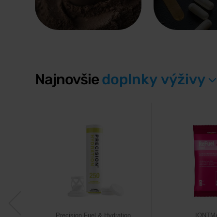
Najnovšie
doplnky výživy
Precision Fuel & Hydration
IONTM