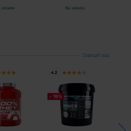
 sklade
Na sklade
Zobraziť viac
4,2
4,6
- 18%
- 18