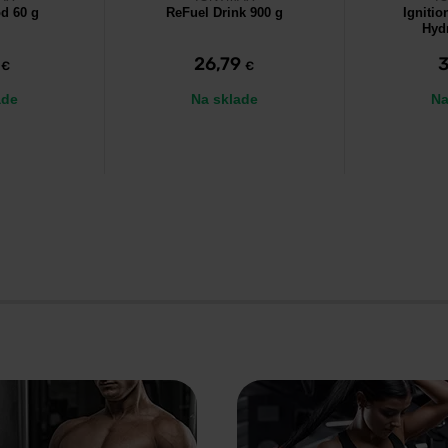
d 60 g
ReFuel Drink 900 g
Ignitio
Hydr
9
26,79
€
€
ade
Na sklade
Na