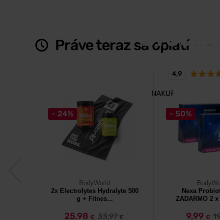
TEN NAJOVERENE
Creapu
Práve teraz sa oplatí
Kreatín dopĺňa zásoby A
a kratší čas regeneráci
4,9
NAKUPOVAŤ
- 24%
- 50%
BodyWorld
BodyWo
2x Electrolytes Hydralyte 500
Nexa Probiot
g + Fitnes...
ZADARMO 2 x 3
25,98
9,99
33,97
1
€
€
€