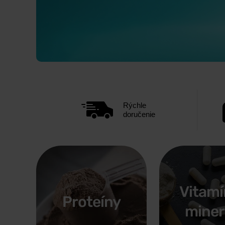
PLNÝ VÝKON S IONTMAX
LETNÝ REŽI
ENERGIA A HY
VIAC
Rýchle
doručenie
IONTMAX
je nová značka v našej ponuke - hydro
Voda niekedy ne
každý šport. Vyskúšaj čistú formuláciu navrhnu
dôležité minerá
KLIKNI TU
HYDRATUJ
Vitamí
Proteíny
miner