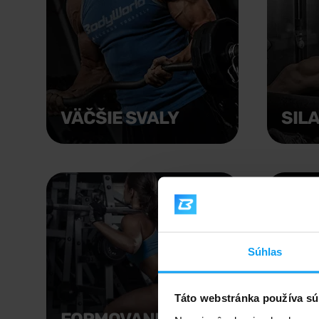
VÄČŠIE SVALY
SIL
Súhlas
Táto webstránka používa sú