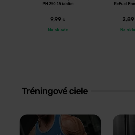
PH 250 15 tabliet
ReFuel Foo
9,99
2,8
€
Na sklade
Na skl
Tréningové ciele