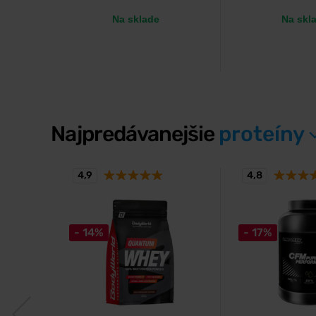
Na sklade
Na skl
Najpredávanejšie
proteíny
4,9
4,8
- 14%
- 17%