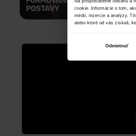
FORMOVANIE
VYR
Na prispôsobenie obsahu a r
POSTAVY
SVA
cookie. Informácie o tom, ak
médií, inzercie a analýzy. Tí
alebo ktoré od vás získali, ke
Odmietnuť