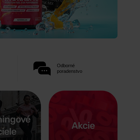
Odborné
poradenstvo
ningové
Akcie
ciele