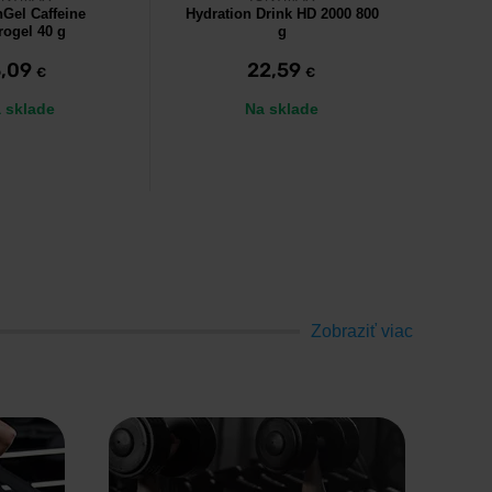
nGel Caffeine
Hydration Drink HD 2000 800
Hydrat
ogel 40 g
g
3,09
22,59
€
€
 sklade
Na sklade
Zobraziť viac