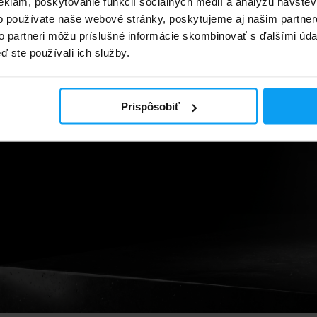
YSOVANIE
eklám, poskytovanie funkcií sociálnych médií a analýzu návšte
LOV
ZDRAVIE A VITAL
o používate naše webové stránky, poskytujeme aj našim partner
to partneri môžu príslušné informácie skombinovať s ďalšími údaj
ď ste používali ich služby.
Prispôsobiť