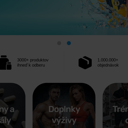
M
DRATÁCIA
 HYDRATÁCIE
3000+ produktov
1.000.000+
ihneď k odberu
objednávok
gély, elektrolyty aj hydratačné nápoje na
stačí.
Elektrolyty
pomáhajú doplniť
tú pre vytrvalostné športy!
ly
počas aktívnych letných dní.
ny a
Doplnky
Tré
ály
výživy