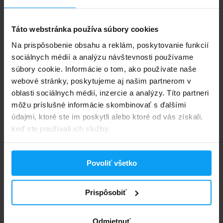
Prom-In
Prom-In
Orieshock Arašidový 350 g
Orieshock Arašidový 700 g
Táto webstránka používa súbory cookies
Na prispôsobenie obsahu a reklám, poskytovanie funkcií
6,19
9,49
6,80
10,50
€
€
€
€
sociálnych médií a analýzu návštevnosti používame
U DODÁVATEĽA
- 2 AŽ 5 DNÍ
NA SKLADE
- POSLEDNÉ KUSY
súbory cookie. Informácie o tom, ako používate naše
webové stránky, poskytujeme aj našim partnerom v
oblasti sociálnych médií, inzercie a analýzy. Títo partneri
-10%
-10%
môžu príslušné informácie skombinovať s ďalšími
údajmi, ktoré ste im poskytli alebo ktoré od vás získali,
keď ste používali ich služby.
Povoliť všetko
Prom-In
Prom-In
Prispôsobiť
Orieshock Čoko Arašidový
Orieshock Arašidový 180 g
Biely 350 g
Odmietnuť