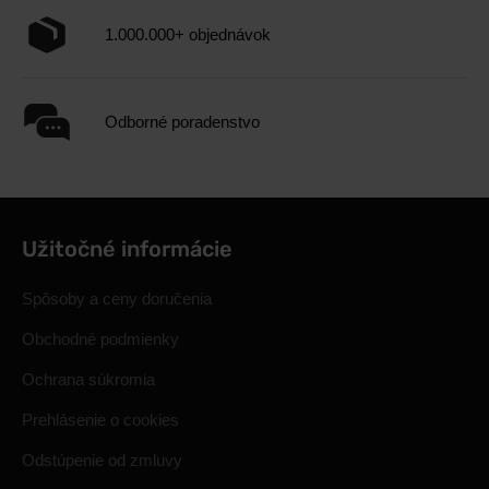
1.000.000+ objednávok
Odborné poradenstvo
Užitočné informácie
Spôsoby a ceny doručenia
Obchodné podmienky
Ochrana súkromia
Prehlásenie o cookies
Odstúpenie od zmluvy