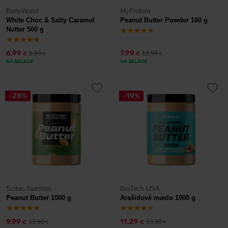
BodyWorld
MyProtein
White Choc & Salty Caramel
Peanut Butter Powder 180 g
Nutter 500 g
6,99
7,99
8,99
12,99
€
€
€
€
NA SKLADE
NA SKLADE
-28%
-19%
Scitec Nutrition
BioTech USA
Peanut Butter 1000 g
Arašidové maslo 1000 g
9,99
11,29
13,90
13,90
€
€
€
€