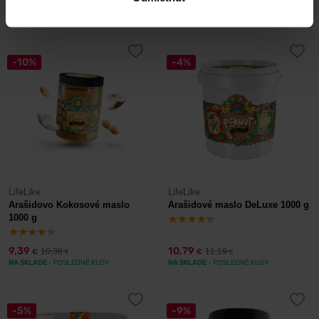
7,99
3,69
8,90
4,10
€
€
€
€
U DODÁVATEĽA
- 2 AŽ 5 DNÍ
U DODÁVATEĽA
- 2 AŽ 5 DNÍ
-10%
-4%
LifeLike
LifeLike
Arašidovo Kokosové maslo
Arašidové maslo DeLuxe 1000 g
1000 g
9,39
10,79
10,38
11,19
€
€
€
€
NA SKLADE
- POSLEDNÉ KUSY
NA SKLADE
- POSLEDNÉ KUSY
-5%
-9%