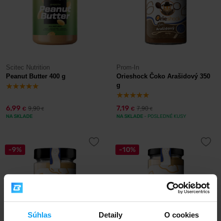
Scitec Nutrition
Prom-In
Peanut Butter 400 g
Orieshock Čoko Arašidový 350
g
6,99
7,19
9,90
7,90
€
€
€
€
NA SKLADE
NA SKLADE
- POSLEDNÉ KUSY
-9%
-10%
Súhlas
Detaily
O cookies