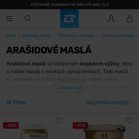
POŠTOVNÉ ZADARMO PRI NÁKUPE NAD 75 €
Úvod
Doplnky výživy
Vitamíny a zdravie
Zdravé potraviny
ARAŠIDOVÉ MASLÁ
Arašidové maslá
sú obľúbeným
doplnkom výživy
, ktorý
si našiel miesto v mnohých domácnostiach. Tieto maslá
sú vyrobené z mletých arašidov a sú známe svojou
krémovou textúrou a bohatou chuťou.
Arašidové maslo
Zobraziť viac
je nielen chutné, ale aj výživné, čo z neho robí ideálnu
Filter
Najpredávanejšie
voľbu pre tých, ktorí hľadajú zdravé a chutné spôsoby,
ako obohatiť svoju stravu.
Jedným z hlavných dôvodov, prečo ľudia siahajú po
-39%
-47%
arašidovom masle
, je jeho vysoký obsah
bielkovín
.
Bielkoviny sú základným stavebným kameňom svalov a