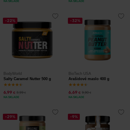
NA SKLADE
NA SKLADE
-22%
-32%
BodyWorld
BioTech USA
Salty Caramel Nutter 500 g
Arašidové maslo 400 g
6,99
6,69
8,99
9,90
€
€
€
€
NA SKLADE
NA SKLADE
-29%
-9%