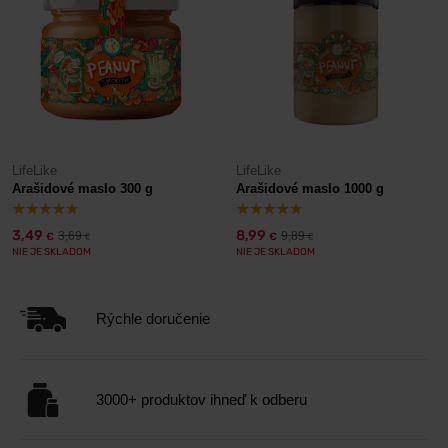
LifeLike
LifeLike
Arašidové maslo 300 g
Arašidové maslo 1000 g
3,49
8,99
3,69
9,89
€
€
€
€
NIE JE SKLADOM
NIE JE SKLADOM
Rýchle doručenie
3000+ produktov ihneď k odberu