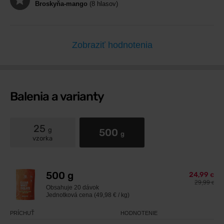
Broskyňa-mango
(8 hlasov)
Zobraziť hodnotenia
Balenia a varianty
25
g
500
g
vzorka
500 g
24,99
€
29,99
€
Obsahuje
20 dávok
Jednotková cena (49,98 € / kg)
PRÍCHUŤ
HODNOTENIE