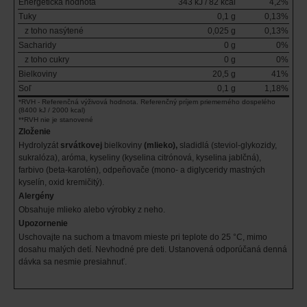
Energetická hodnota
343 kJ / 82 kcal
4,2%
Tuky
0,1 g
0,13%
z toho nasýtené
0,025 g
0,13%
Sacharidy
0 g
0%
z toho cukry
0 g
0%
Bielkoviny
20,5 g
41%
Soľ
0,1 g
1,18%
*RVH - Referenčná výživová hodnota. Referenčný príjem priemerného dospelého
(8400 kJ / 2000 kcal)
**RVH nie je stanovené
Zloženie
Hydrolyzát
srvátkovej
bielkoviny
(mlieko),
sladidlá (steviol-glykozidy,
sukralóza), aróma, kyseliny (kyselina citrónová, kyselina jablčná),
farbivo (beta-karotén), odpeňovače (mono- a diglyceridy mastných
kyselín, oxid kremičitý).
Alergény
Obsahuje mlieko alebo výrobky z neho.
Upozornenie
Uschovajte na suchom a tmavom mieste pri teplote do 25 °C, mimo
dosahu malých detí. Nevhodné pre deti. Ustanovená odporúčaná denná
dávka sa nesmie presiahnuť.