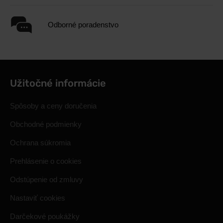
Odborné poradenstvo
Užitočné informácie
Spôsoby a ceny doručenia
Obchodné podmienky
Ochrana súkromia
Prehlásenie o cookies
Odstúpenie od zmluvy
Nastaviť cookies
Darčekové poukážky