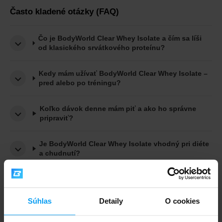
Často kladené otázky (FAQ)
Čo je BodyWorld Clear Whey Isolate a čím sa líši
od klasického srvátkového proteínu?
Kedy mám užívať BodyWorld Clear Whey Isolate –
pred alebo po tréningu?
Koľko dávok denne mám piť a ako ho správne
pripraviť?
Je BodyWorld Clear Whey Isolate vhodný pri diéte
a chudnutí?
Obsahuje BodyWorld Clear Whey Isolate laktózu?
Je vhodný pri intolerancii laktózy?
Súhlas
Detaily
O cookies
Je BodyWorld Clear Whey Isolate bezlepkový a