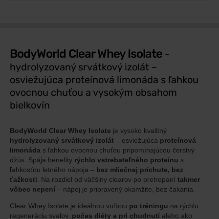
BodyWorld Clear Whey Isolate
-
hydrolyzovaný srvátkový izolát –
osviežujúca proteínová limonáda s ľahkou
ovocnou chuťou a vysokým obsahom
bielkovín
BodyWorld Clear Whey Isolate
je vysoko kvalitný
hydrolyzovaný srvátkový izolát
– osviežujúca
proteínová
limonáda
s ľahkou ovocnou chuťou pripomínajúcou čerstvý
džús. Spája benefity
rýchlo vstrebateľného proteínu
s
ľahkosťou letného nápoja –
bez mliečnej príchute, bez
ťažkosti
. Na rozdiel od väčšiny clearov po pretrepaní
takmer
vôbec nepení
– nápoj je pripravený okamžite, bez čakania.
Clear Whey Isolate je ideálnou voľbou
po tréningu
na rýchlu
regeneráciu svalov,
počas diéty a pri chudnutí
alebo ako