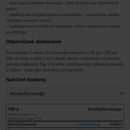
bez cukru a takmer bez tuku – čistý proteín bez zbytočných
kalórií
sladený steviol-glykozidmi a sukralózou – prirodzene sladká
chuť bez umelých cukrov
hydrolyzovaný srvátkový izolát pre rýchlu regeneráciu svalov
po tréningu
Odporúčané dávkovanie
Rozmiešajte 1 dávku (1 vrchovatá odmerka = 25 g) v 250 až
350 ml vody a užite 1 až 3 dávky denne v závislosti od dennej
potreby bielkovín.
Tip:
Pre ešte osviežujúcejší zážitok podávajte
s ľadom - chutí ako skutočný ovocný drink.
Nutričné hodnoty
Príchuť
500 g
broskyňa-mango
Veľkosť 1 dávky: 25 g
Počet dávok v balení: 20
Nutričné hodnoty
1 dávka (25 g)
RVH%*