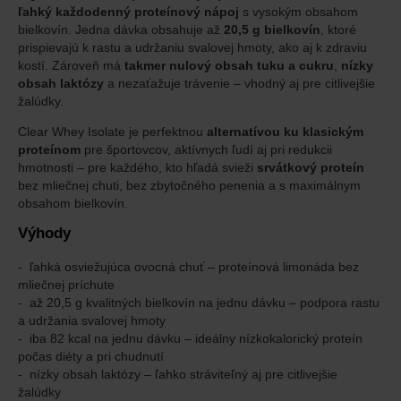
ľahký každodenný proteínový nápoj
s vysokým obsahom
bielkovín. Jedna dávka obsahuje až
20,5 g bielkovín
, ktoré
prispievajú k rastu a udržaniu svalovej hmoty, ako aj k zdraviu
kostí. Zároveň má
takmer nulový obsah tuku a cukru
,
nízky
obsah laktózy
a nezaťažuje trávenie – vhodný aj pre citlivejšie
žalúdky.
Clear Whey Isolate je perfektnou
alternatívou ku klasickým
proteínom
pre športovcov, aktívnych ľudí aj pri redukcii
hmotnosti – pre každého, kto hľadá svieži
srvátkový proteín
bez mliečnej chuti, bez zbytočného penenia a s maximálnym
obsahom bielkovín.
Výhody
ľahká osviežujúca ovocná chuť – proteínová limonáda bez
mliečnej príchute
až 20,5 g kvalitných bielkovín na jednu dávku – podpora rastu
a udržania svalovej hmoty
iba 82 kcal na jednu dávku – ideálny nízkokalorický proteín
počas diéty a pri chudnutí
nízky obsah laktózy – ľahko stráviteľný aj pre citlivejšie
žalúdky