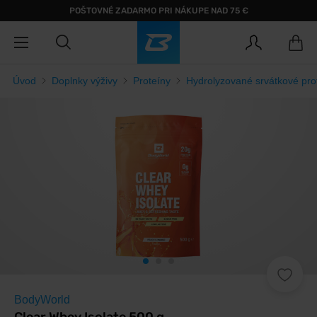
POŠTOVNÉ ZADARMO PRI NÁKUPE NAD 75 €
Úvod
Doplnky výživy
Proteíny
Hydrolyzované srvátkové pr
BodyWorld