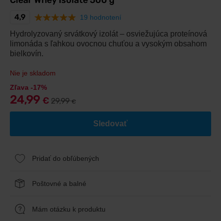
Clear Whey Isolate 500 g
4,9
19 hodnotení
Hydrolyzovaný srvátkový izolát – osviežujúca proteínová
limonáda s ľahkou ovocnou chuťou a vysokým obsahom
bielkovín.
Nie je skladom
Zľava -17%
24,99
€
29,99
€
Sledovať
Pridať do obľúbených
Poštovné a balné
Mám otázku k produktu