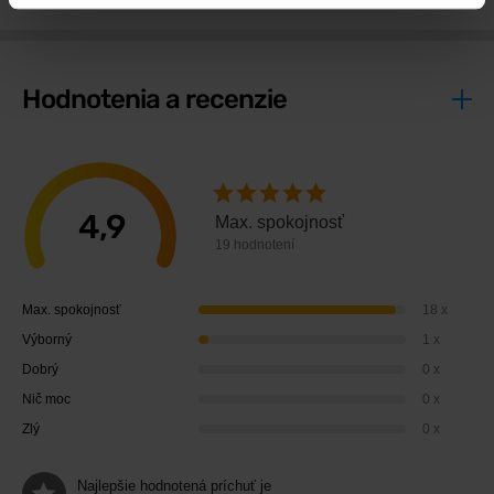
Hodnotenia a recenzie
4,9
Max. spokojnosť
19 hodnotení
Max. spokojnosť
18 x
Výborný
1 x
Dobrý
0 x
Nič moc
0 x
Zlý
0 x
Najlepšie hodnotená príchuť je