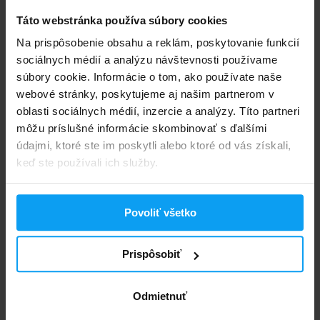
vhodný pre celiatikov?
Táto webstránka používa súbory cookies
Čím sa líši Clear Whey Isolate od bežného
Na prispôsobenie obsahu a reklám, poskytovanie funkcií
srvátkového izolátu (WPI)?
sociálnych médií a analýzu návštevnosti používame
súbory cookie. Informácie o tom, ako používate naše
Čím sa BodyWorld Clear Whey Isolate líši od
webové stránky, poskytujeme aj našim partnerom v
konkurenčných clear whey proteínov?
oblasti sociálnych médií, inzercie a analýzy. Títo partneri
môžu príslušné informácie skombinovať s ďalšími
Nepení BodyWorld Clear Whey Isolate po
údajmi, ktoré ste im poskytli alebo ktoré od vás získali,
zamiešaní?
keď ste používali ich služby.
V akých príchutiach je BodyWorld Clear Whey
Isolate dostupný?
Povoliť všetko
Môžem BodyWorld Clear Whey Isolate kombinovať
Prispôsobiť
s kreatínom alebo inými doplnkami?
Má BodyWorld Clear Whey Isolate nejaké vedľajšie
Odmietnuť
účinky?