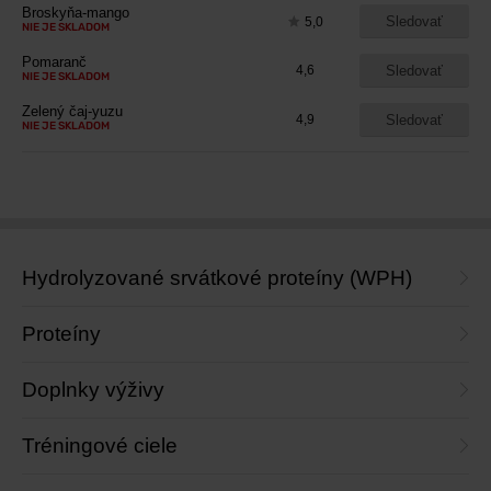
Broskyňa-mango
Sledovať
5,0
NIE JE SKLADOM
Pomaranč
Sledovať
4,6
NIE JE SKLADOM
Zelený čaj-yuzu
Sledovať
4,9
NIE JE SKLADOM
Hydrolyzované srvátkové proteíny (WPH)
Proteíny
Doplnky výživy
Tréningové ciele