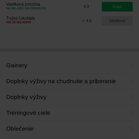
Vanilková zmrzlina
Kúpiť
4,3
NA SKLADE
| NA PREDAJNI
Trojitá čokoláda
Sledovať
4,9
NIE JE SKLADOM
Gainery
Doplnky výživy na chudnutie a priberanie
Doplnky výživy
Tréningové ciele
Oblečenie