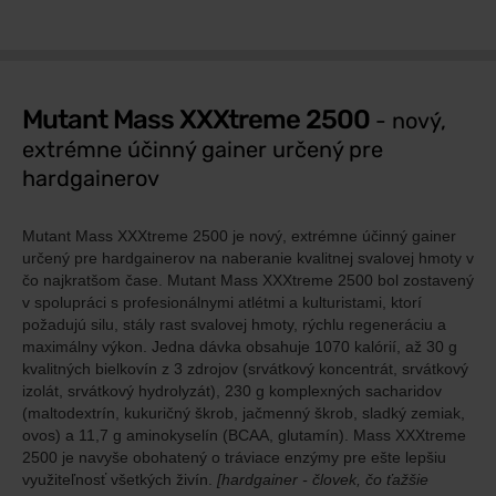
Mutant Mass XXXtreme 2500
- nový,
extrémne účinný gainer určený pre
hardgainerov
Mutant Mass XXXtreme 2500 je nový, extrémne účinný gainer
určený pre hardgainerov na naberanie kvalitnej svalovej hmoty v
čo najkratšom čase. Mutant Mass XXXtreme 2500 bol zostavený
v spolupráci s profesionálnymi atlétmi a kulturistami, ktorí
požadujú silu, stály rast svalovej hmoty, rýchlu regeneráciu a
maximálny výkon. Jedna dávka obsahuje 1070 kalórií, až 30 g
kvalitných bielkovín z 3 zdrojov (srvátkový koncentrát, srvátkový
izolát, srvátkový hydrolyzát), 230 g komplexných sacharidov
(maltodextrín, kukuričný škrob, jačmenný škrob, sladký zemiak,
ovos) a 11,7 g aminokyselín (BCAA, glutamín). Mass XXXtreme
2500 je navyše obohatený o tráviace enzýmy pre ešte lepšiu
využiteľnosť všetkých živín.
[hardgainer - človek, čo ťažšie