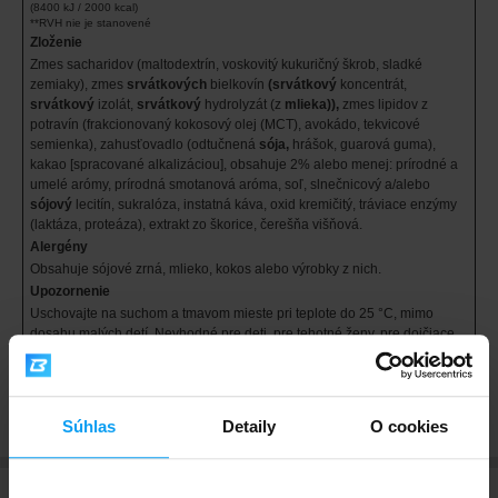
(8400 kJ / 2000 kcal)
**RVH nie je stanovené
Zloženie
Zmes sacharidov (maltodextrín, voskovitý kukuričný škrob, sladké
zemiaky), zmes
srvátkových
bielkovín
(srvátkový
koncentrát,
srvátkový
izolát,
srvátkový
hydrolyzát (z
mlieka)),
zmes lipidov z
potravín (frakcionovaný kokosový olej (MCT), avokádo, tekvicové
semienka), zahusťovadlo (odtučnená
sója,
hrášok, guarová guma),
kakao [spracované alkalizáciou], obsahuje 2% alebo menej: prírodné a
umelé arómy, prírodná smotanová aróma, soľ, slnečnicový a/alebo
sójový
lecitín, sukralóza, instatná káva, oxid kremičitý, tráviace enzýmy
(laktáza, proteáza), extrakt zo škorice, čerešňa višňová.
Alergény
Obsahuje sójové zrná, mlieko, kokos alebo výrobky z nich.
Upozornenie
Uschovajte na suchom a tmavom mieste pri teplote do 25 °C, mimo
dosahu malých detí. Nevhodné pre deti, pre tehotné ženy, pre dojčiace
ženy. Ustanovená odporúčaná denná dávka sa nesmie presiahnuť.
Výživové doplnky sa nesmú používať ako náhrada rozmanitej stravy.
Súhlas
Detaily
O cookies