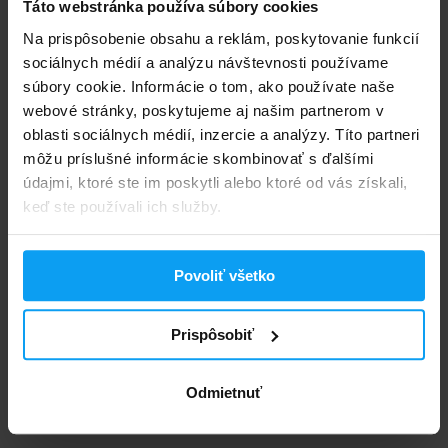
Táto webstránka používa súbory cookies
Hodnotenia a recenzie
Na prispôsobenie obsahu a reklám, poskytovanie funkcií
sociálnych médií a analýzu návštevnosti používame
súbory cookie. Informácie o tom, ako používate naše
webové stránky, poskytujeme aj našim partnerom v
4,7
oblasti sociálnych médií, inzercie a analýzy. Títo partneri
Max. spokojnosť
môžu príslušné informácie skombinovať s ďalšími
141 hodnotení
údajmi, ktoré ste im poskytli alebo ktoré od vás získali,
keď ste používali ich služby.
Max. spokojnosť
118 x
Výborný
15 x
Dobrý
2 x
Povoliť všetko
Nič moc
0 x
Zlý
6 x
Prispôsobiť
Najlepšie hodnotená príchuť je
Trojitá čokoláda
(56 hlasov)
Odmietnuť