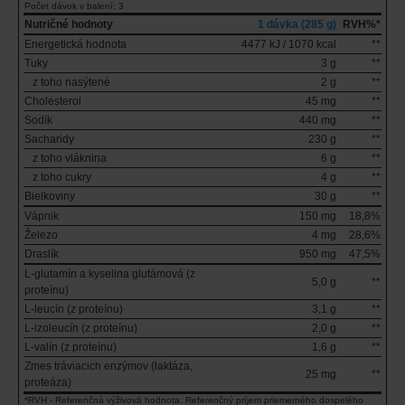
Počet dávok v balení: 3
Nutričné hodnoty
1 dávka (285 g)
RVH%*
Energetická hodnota
4477 kJ / 1070 kcal
**
Tuky
3 g
**
z toho nasýtené
2 g
**
Cholesterol
45 mg
**
Sodík
440 mg
**
Sacharidy
230 g
**
z toho vláknina
6 g
**
z toho cukry
4 g
**
Bielkoviny
30 g
**
Vápnik
150 mg
18,8%
Železo
4 mg
28,6%
Draslík
950 mg
47,5%
L-glutamín a kyselina glutámová (z
5,0 g
**
proteínu)
L-leucín (z proteínu)
3,1 g
**
L-izoleucín (z proteínu)
2,0 g
**
L-valín (z proteínu)
1,6 g
**
Zmes tráviacich enzýmov (laktáza,
25 mg
**
proteáza)
*RVH - Referenčná výživová hodnota. Referenčný príjem priemerného dospelého