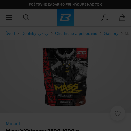
POŠTOVNÉ ZADARMO PRI NÁKUPE NAD 75 €
Úvod
Doplnky výživy
Chudnutie a priberanie
Gainery
Ma
Mutant