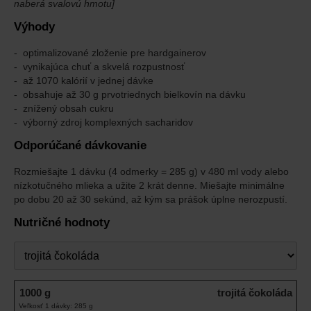
naberá svalovú hmotu]
Výhody
optimalizované zloženie pre hardgainerov
vynikajúca chuť a skvelá rozpustnosť
až 1070 kalórií v jednej dávke
obsahuje až 30 g prvotriednych bielkovín na dávku
znížený obsah cukru
výborný zdroj komplexných sacharidov
Odporúčané dávkovanie
Rozmiešajte 1 dávku (4 odmerky = 285 g) v 480 ml vody alebo
nízkotučného mlieka a užite 2 krát denne. Miešajte minimálne
po dobu 20 až 30 sekúnd, až kým sa prášok úplne nerozpustí.
Nutričné hodnoty
Príchuť
1000 g
trojitá čokoláda
Veľkosť 1 dávky: 285 g