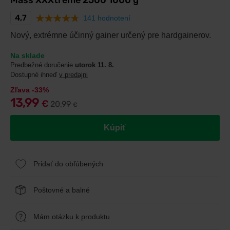
Mass XXXtreme 2500 1000 g
4,7
141 hodnotení
Nový, extrémne účinný gainer určený pre hardgainerov.
Na sklade
Predbežné doručenie
utorok 11. 8.
Dostupné ihneď
v predajni
Zľava -33%
13,99
€
20,99
€
Kúpiť
Pridať do obľúbených
Poštovné a balné
Mám otázku k produktu