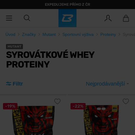
EXPEDUJEME PŘÍMO Z ČR
Úvod
Značky
Mutant
Sportovní výživa
Proteiny
Syrová
MUTANT
SYROVÁTKOVÉ WHEY
PROTEINY
Filtr
Nejprodávanější
-19%
-22%