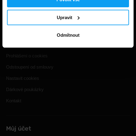
Užitečné informace
Upravit
Způsoby a ceny doručení
Obchodní podmínky
Odmítnout
Ochrana soukromí
Prohlášení o cookies
Odstoupení od smlouvy
Nastavit cookies
Dárkové poukázky
Kontakt
Můj účet