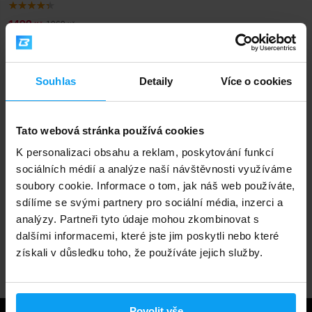
1499
1969
Kč
Kč
NENÍ SKLADEM
Souhlas
Detaily
Více o cookies
Rychlé doručení
Tato webová stránka používá cookies
3000+ produktů ihned k odběru
K personalizaci obsahu a reklam, poskytování funkcí
sociálních médií a analýze naší návštěvnosti využíváme
soubory cookie. Informace o tom, jak náš web používáte,
1.000.000+ objednávek
sdílíme se svými partnery pro sociální média, inzerci a
analýzy. Partneři tyto údaje mohou zkombinovat s
dalšími informacemi, které jste jim poskytli nebo které
Odborné poradenství
získali v důsledku toho, že používáte jejich služby.
Povolit vše