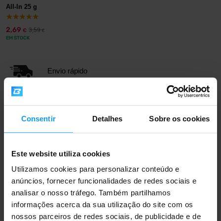
All-In 25 g
2,69
3,59
€
€
EM STOCK
Envio rápido
Mais de 3000 produtos em stock
Consentir
Detalhes
Sobre os cookies
Mais de 1.000.000 de clientes
Este website utiliza cookies
Utilizamos cookies para personalizar conteúdo e
anúncios, fornecer funcionalidades de redes sociais e
Apoio ao cliente profissional
analisar o nosso tráfego. Também partilhamos
informações acerca da sua utilização do site com os
nossos parceiros de redes sociais, de publicidade e de