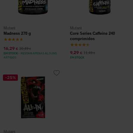
Mutant
Mutant
Madness 270 g
Core Series Caffeine 240
comprimidos
16,29
20,49
€
€
9,29
11,49
€
EM STOCK
- RESTAM APENAS ALGUNS
€
ARTIGOS
EM STOCK
-25%
Mutant