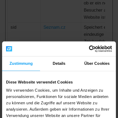
ob er ein neuer
Besucher auf der
Website ist.
sid
Seznam.cz
Speichert eine
eindeutige ID-
Zeichenfolge für
jede Chat-Box-
Sitzung. Dies
ermöglicht der
Zustimmung
Details
Über Cookies
Webseite-
Unterstützung,
Diese Webseite verwendet Cookies
frühere Probleme
Wir verwenden Cookies, um Inhalte und Anzeigen zu
zu sehen und
personalisieren, Funktionen für soziale Medien anbieten
sich wieder mit
zu können und die Zugriffe auf unsere Website zu
dem vorherigen
analysieren. Außerdem geben wir Informationen zu Ihrer
Unterstützer zu
Verwendung unserer Website an unsere Partner für