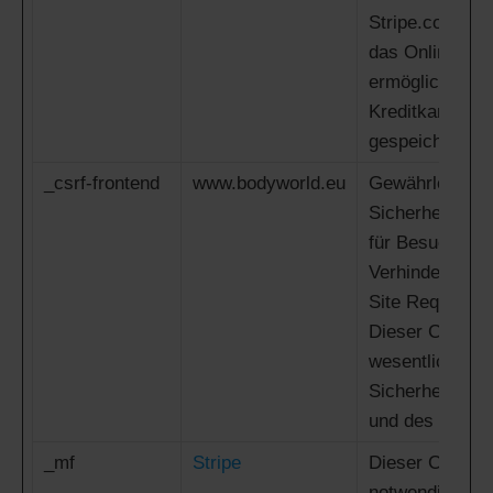
Stripe.com bere
das Online-Tra
ermöglicht, oh
Kreditkartenin
gespeichert we
_csrf-frontend
www.bodyworld.eu
Gewährleistet 
Sicherheit be
für Besucher d
Verhinderung 
Site Request F
Dieser Cookie 
wesentlich für 
Sicherheit der
und des Besuc
_mf
Stripe
Dieser Cookie 
notwendig, um