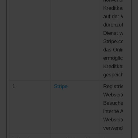
Kreditkartentr
auf der Websit
durchzuführen.
Dienst wird vo
Stripe.com bere
das Online-Tra
ermöglicht, oh
Kreditkartenin
gespeichert we
1
Stripe
Registriert Da
Webseite-Verha
Besucher. Dies
interne Analys
Webseite-Opti
verwendet.