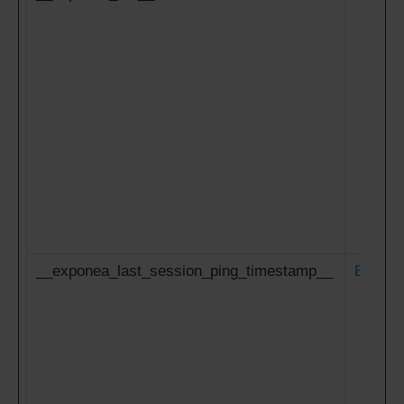
__exponea_last_session_ping_timestamp__
Expon