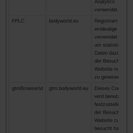
Analytics
verwendet.
FPLC
bodyworld.eu
Registriert eine
eindeutige ID, die
verwendet wird,
um statistische
Daten dazu, wie
der Besucher die
Website nutzt,
zu generieren.
gtmBrowserId
gtm.bodyworld.eu
Dieses Cookie
wird benutzt, um
festzustellen, ob
der Besucher die
Website zuvor
besucht hat oder,