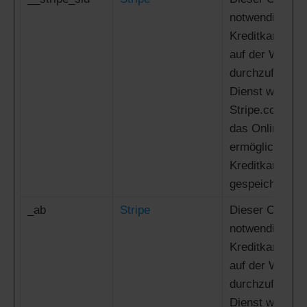
notwendig, um
Kreditkartentr
auf der Websit
durchzuführen.
Dienst wird vo
Stripe.com bere
das Online-Tra
ermöglicht, oh
Kreditkartenin
gespeichert we
_ab
Stripe
Dieser Cookie 
notwendig, um
Kreditkartentr
auf der Websit
durchzuführen.
Dienst wird vo