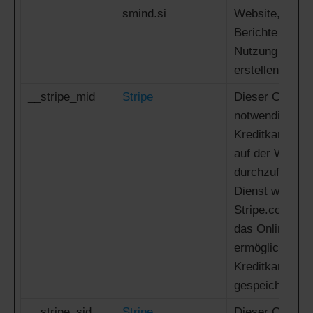
smind.si
Website, um gü
Berichte über d
Nutzung Ihrer 
erstellen.
__stripe_mid
Stripe
Dieser Cookie 
notwendig, um
Kreditkartentr
auf der Websit
durchzuführen.
Dienst wird vo
Stripe.com bere
das Online-Tra
ermöglicht, oh
Kreditkartenin
gespeichert we
__stripe_sid
Stripe
Dieser Cookie 