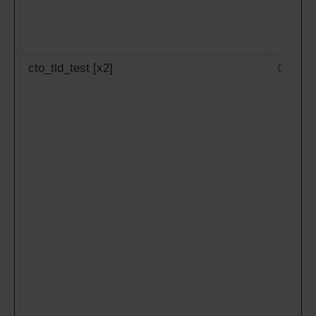
cto_tld_test [x2]
Criteo