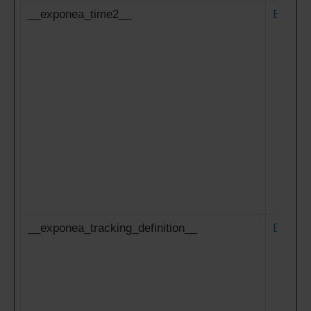
__exponea_time2__
Expon
__exponea_tracking_definition__
Expon