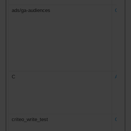
ads/ga-audiences
Google
C
Adform
criteo_write_test
Criteo