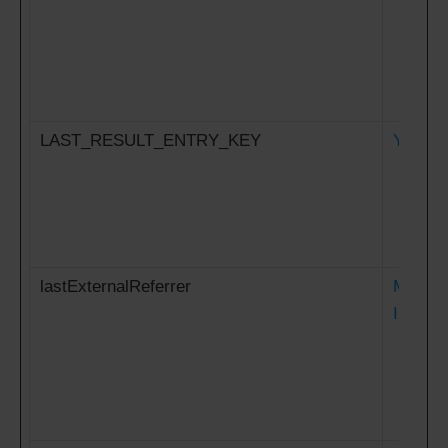
LAST_RESULT_ENTRY_KEY
YouTub
lastExternalReferrer
Meta P
Inc.