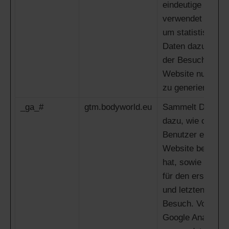
eindeutige ID, die
verwendet wird,
um statistische
Daten dazu, wie
der Besucher die
Website nutzt,
zu generieren.
_ga_#
gtm.bodyworld.eu
Sammelt Daten
dazu, wie oft ein
Benutzer eine
Website besucht
hat, sowie Daten
für den ersten
und letzten
Besuch. Von
Google Analytics