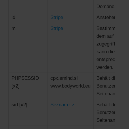
Domäne.
id
Stripe
Anstehend
m
Stripe
Bestimmt das G
dem auf die W
zugegriffen wi
kann die Webs
entsprechend f
werden.
PHPSESSID
cpx.smind.si
Behält die Zus
[x2]
www.bodyworld.eu
Benutzers bei a
Seitenanfragen
sid [x2]
Seznam.cz
Behält die Zus
Benutzers bei a
Seitenanfragen