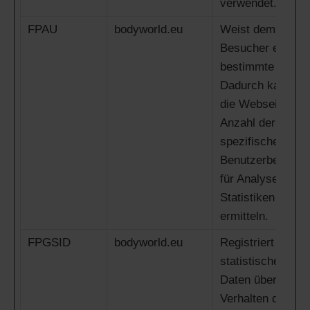
verwendet.
FPAU
bodyworld.eu
Weist dem
Besucher eine
bestimmte ID zu.
Dadurch kann
die Webseite die
Anzahl der
spezifischen
Benutzerbesuche
für Analysen und
Statistiken
ermitteln.
FPGSID
bodyworld.eu
Registriert
statistische
Daten über das
Verhalten der