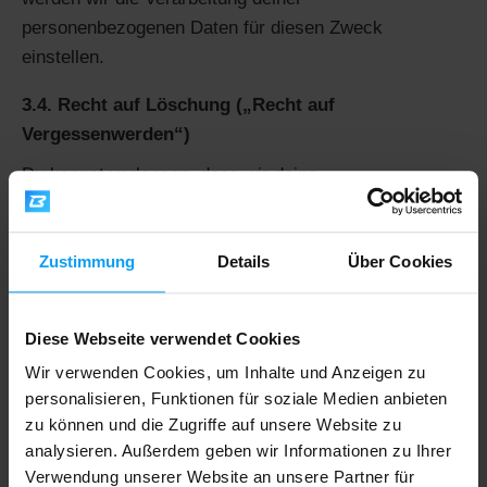
personenbezogenen Daten für diesen Zweck
einstellen.
3.4. Recht auf Löschung („Recht auf
Vergessenwerden“)
Du kannst verlangen, dass wir deine
personenbezogenen Daten löschen, wenn:
die personenbezogenen Daten für die Zwecke, für
Zustimmung
Details
Über Cookies
die sie erhoben oder verarbeitet wurden, nicht mehr
erforderlich sind;
Diese Webseite verwendet Cookies
du deine Einwilligung zur Verarbeitung widerrufen
hast;
Wir verwenden Cookies, um Inhalte und Anzeigen zu
du der Verarbeitung deiner personenbezogenen
personalisieren, Funktionen für soziale Medien anbieten
zu können und die Zugriffe auf unsere Website zu
Daten widersprochen hast;
analysieren. Außerdem geben wir Informationen zu Ihrer
die personenbezogenen Daten unrechtmäßig
Verwendung unserer Website an unsere Partner für
verarbeitet wurden.