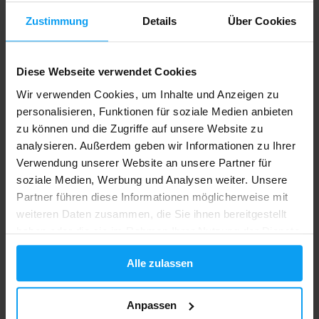
Zustimmung
Details
Über Cookies
Kurier UPS
Diese Webseite verwendet Cookies
Lieferung
innerhalb von 2 bis 5 Werktagen
durch
UPS Paketdienst.
Wir verwenden Cookies, um Inhalte und Anzeigen zu
personalisieren, Funktionen für soziale Medien anbieten
Bestellungen bis zu 4 kg
zu können und die Zugriffe auf unsere Website zu
analysieren. Außerdem geben wir Informationen zu Ihrer
Preis bestellen
Nachnahme
Zahlung im Voraus
Verwendung unserer Website an unsere Partner für
soziale Medien, Werbung und Analysen weiter. Unsere
0 € und mehr
-
6,99 €
Partner führen diese Informationen möglicherweise mit
weiteren Daten zusammen, die Sie ihnen bereitgestellt
haben oder die sie im Rahmen Ihrer Nutzung der Dienste
Bestellungen von 4 bis 5 kg
gesammelt haben.
Alle zulassen
Preis bestellen
Nachnahme
Zahlung im Voraus
0 € und mehr
-
7,49 €
Anpassen