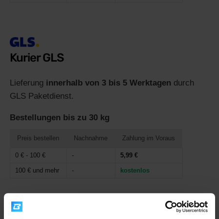
Kurier GLS
Lieferung
innerhalb von 3 bis 5 Werktagen
durch
GLS Paketdienst.
Bestellungen bis zu 30 kg
Preis bestellen
Nachnahme
Zahlung im Voraus
0 € - 100 €
-
5,99 €
100 € und mehr
-
kostenlos