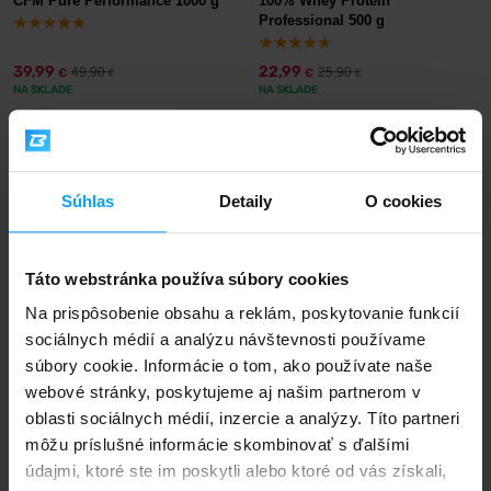
CFM Pure Performance 1000 g
100% Whey Protein
Professional 500 g
Srvátkový hydrolyzát
predstavuje akýsi technologický
vrchol. Prechádza procesom
enzymatického štiepenia
39,99
22,99
49,90
25,90
€
€
€
€
NA SKLADE
(hydrolýzy), ktorý „predtrávi" komplexnú molekulu
NA SKLADE
proteínu na menšie časti (peptidy), čo môže urýchliť
absorpciu aminokyselín.
-14%
-11%
Rýchlosť absorpcie:
Veľmi vysoká – vyvoláva prudký
Súhlas
Detaily
O cookies
vzostup hladiny aminokyselín v krvi.
Využitie:
Profesionálni športovci ho využívajú pre
okamžitú regeneráciu
po extrémne náročnom výkone.
Táto webstránka používa súbory cookies
Označenie
DH
(stupeň hydrolýzy) značí úroveň
Na prispôsobenie obsahu a reklám, poskytovanie funkcií
naštepenia; napr.
DH32
je najrýchlejšie vstrebateľná
sociálnych médií a analýzu návštevnosti používame
forma.
BioTech USA
BodyWorld
súbory cookie. Informácie o tom, ako používate naše
100% Pure Whey 2000 g
Vyššia cena, často horšia chuť.
Quantum Whey Protein 500 g
webové stránky, poskytujeme aj našim partnerom v
oblasti sociálnych médií, inzercie a analýzy. Títo partneri
Niektoré štúdie naznačujú
rýchlejšie zvýšenie
62,99
16,99
72,90
18,99
€
€
€
€
môžu príslušné informácie skombinovať s ďalšími
NA SKLADE
NA SKLADE
aminokyselín v krvi v porovnaní s koncentrátom
,
údajmi, ktoré ste im poskytli alebo ktoré od vás získali,
praktický rozdiel však býva relevantný najmä u