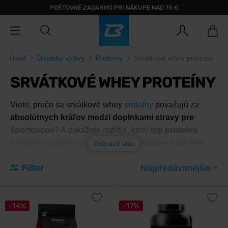
POŠTOVNÉ ZADARMO PRI NÁKUPE NAD 75 €
Úvod
Doplnky výživy
Proteíny
Srvátkové whey proteíny
SRVÁTKOVÉ WHEY PROTEÍNY
Viete, prečo sa srvátkové whey
proteíny
považujú za
absolútnych kráľov medzi doplnkami stravy pre
športovcov
? A dokážete rozlíšiť, ktorý
typ proteínu
najlepšie podporí vašu snahu o
spaľovanie tuku bez
Zobraziť viac
úbytku svalovej hmoty
? Vstúpte do sveta evidence-
Filter
Najpredávanejšie
based suplementácie, kde nerozhoduje marketing, ale
biologická hodnota.
-14%
-17%
Zorientujte sa v srvátkovom
proteíne: Sprievodca od izolátu