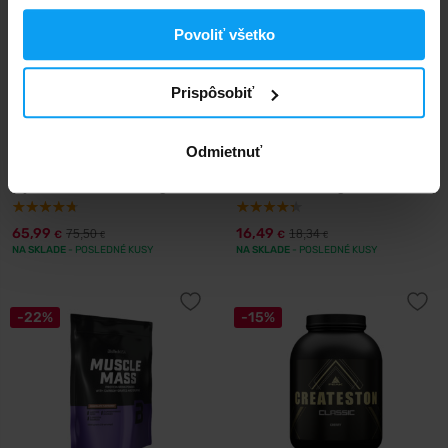
Povoliť všetko
Prispôsobiť
Odmietnuť
Scitec Nutrition
Nutrend
MyoMax Hardcore 2800 g
Mass Gain 1050 g
65,99
16,49
75,50
18,34
€
€
€
€
NA SKLADE
- POSLEDNÉ KUSY
NA SKLADE
- POSLEDNÉ KUSY
-22%
-15%