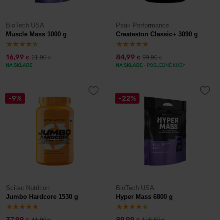
BioTech USA
Peak Performance
Muscle Mass 1000 g
Createston Classic+ 3090 g
16,99
84,99
21,90
99,90
€
€
€
€
NA SKLADE
NA SKLADE
- POSLEDNÉ KUSY
-9%
-22%
Scitec Nutrition
BioTech USA
Jumbo Hardcore 1530 g
Hyper Mass 6800 g
37,99
89,99