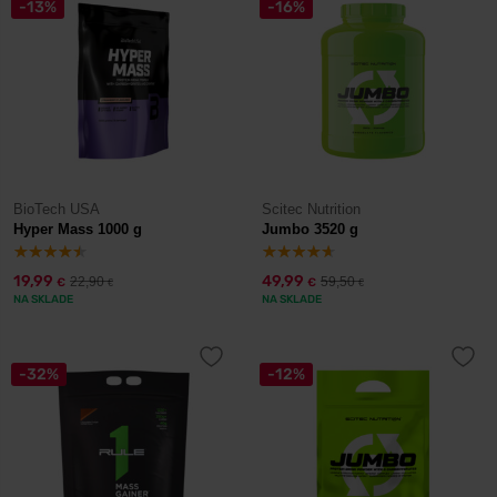
-13%
-16%
BioTech USA
Scitec Nutrition
Hyper Mass 1000 g
Jumbo 3520 g
19,99
49,99
22,90
59,50
€
€
€
€
NA SKLADE
NA SKLADE
-32%
-12%