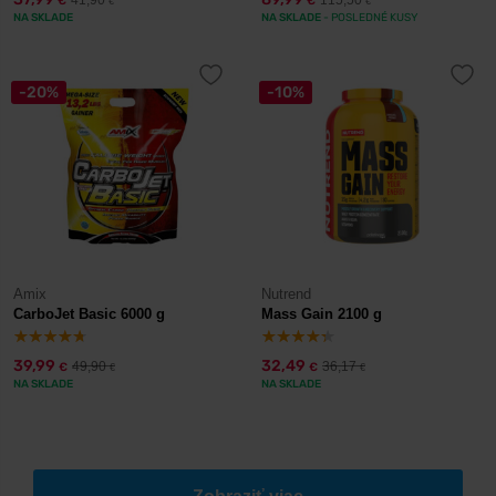
41,90
115,50
€
€
€
€
NA SKLADE
NA SKLADE
- POSLEDNÉ KUSY
-20%
-10%
Amix
Nutrend
CarboJet Basic 6000 g
Mass Gain 2100 g
39,99
32,49
49,90
36,17
€
€
€
€
NA SKLADE
NA SKLADE