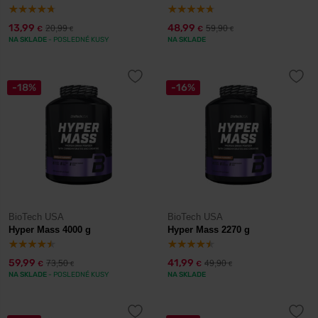
13,99
48,99
20,99
59,90
€
€
€
€
NA SKLADE
- POSLEDNÉ KUSY
NA SKLADE
-18%
-16%
BioTech USA
BioTech USA
Hyper Mass 4000 g
Hyper Mass 2270 g
59,99
41,99
73,50
49,90
€
€
€
€
NA SKLADE
- POSLEDNÉ KUSY
NA SKLADE