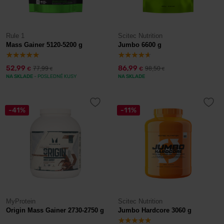
Rule 1
Scitec Nutrition
Mass Gainer 5120-5200 g
Jumbo 6600 g
52,99
86,99
77,99
98,50
€
€
€
€
NA SKLADE
- POSLEDNÉ KUSY
NA SKLADE
-41%
-11%
MyProtein
Scitec Nutrition
Origin Mass Gainer 2730-2750 g
Jumbo Hardcore 3060 g