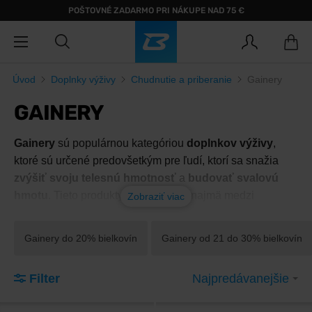
POŠTOVNÉ ZADARMO PRI NÁKUPE NAD 75 €
Úvod
Doplnky výživy
Chudnutie a priberanie
Gainery
GAINERY
Gainery
sú populárnou kategóriou
doplnkov výživy
,
ktoré sú určené predovšetkým pre ľudí, ktorí sa snažia
zvýšiť svoju telesnú hmotnosť
a
budovať svalovú
hmotu
. Tieto produkty sú obľúbené najmä medzi
Zobraziť viac
športovcami, kulturistami a jednotlivcami, ktorí majú
problém s priberaním.
Gainery do 20% bielkovín
Gainery od 21 do 30% bielkovín
Gainery
sú zmesou
bielkovín
,
sacharidov
a
tukov
,
pričom ich hlavným cieľom je poskytnúť telu dostatok
Filter
Najpredávanejšie
kalórií a živín potrebných na
regeneráciu a
rast svalov
.
Vďaka vysokému obsahu sacharidov sú ideálne na