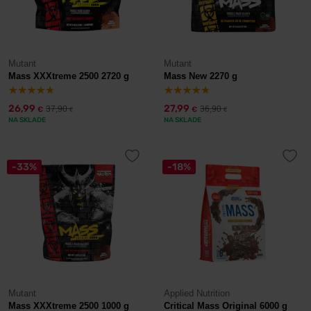
zlepšiť svoju fyzickú kondíciu.
Mutant
Mutant
Mass XXXtreme 2500 2720 g
Mass New 2270 g
26,99
27,99
37,90
36,90
€
€
€
€
NA SKLADE
NA SKLADE
-33%
-18%
Mutant
Applied Nutrition
Mass XXXtreme 2500 1000 g
Critical Mass Original 6000 g