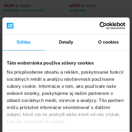
44,99
69,99
75,99
78,90
€
€
€
€
NA SKLADE
- POSLEDNÉ KUSY
NA SKLADE
-14%
-13%
Súhlas
Detaily
O cookies
Táto webstránka používa súbory cookies
Na prispôsobenie obsahu a reklám, poskytovanie funkcií
sociálnych médií a analýzu návštevnosti používame
Scitec Nutrition
Extrifit
súbory cookie. Informácie o tom, ako používate naše
Jumbo Hardcore 5355 g
BeefMass 3000 g
webové stránky, poskytujeme aj našim partnerom v
oblasti sociálnych médií, inzercie a analýzy. Títo partneri
109,99
34,99
127,90
39,99
€
€
€
€
môžu príslušné informácie skombinovať s ďalšími
NA SKLADE
- POSLEDNÉ KUSY
NA SKLADE
údajmi, ktoré ste im poskytli alebo ktoré od vás získali,
keď ste používali ich služby.
-13%
-10%