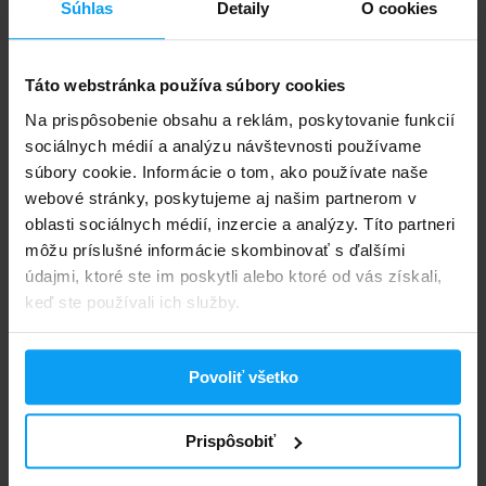
Súhlas
Detaily
O cookies
Kompava
Applied Nutrition
ty COCOS! 6 g
Na11 Hydration Drink 330 ml
Táto webstránka používa súbory cookies
1,09
2,39
2,95
€
€
€
NA SKLADE
NA SKLADE
Na prispôsobenie obsahu a reklám, poskytovanie funkcií
sociálnych médií a analýzu návštevnosti používame
súbory cookie. Informácie o tom, ako používate naše
-11%
-24%
webové stránky, poskytujeme aj našim partnerom v
oblasti sociálnych médií, inzercie a analýzy. Títo partneri
môžu príslušné informácie skombinovať s ďalšími
údajmi, ktoré ste im poskytli alebo ktoré od vás získali,
keď ste používali ich služby.
Povoliť všetko
PowerBar
BodyWorld
Isoactive 600 g
2x Electrolytes Hydralyte 500 g
+ Fitnes...
Prispôsobiť
12,49
25,98
13,99
33,97
€
€
€
€
NA SKLADE
NA SKLADE