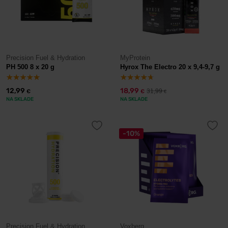
Precision Fuel & Hydration
MyProtein
PH 500 8 x 20 g
Hyrox The Electro 20 x 9,4-9,7 g
12,99
18,99
31,99
€
€
€
NA SKLADE
NA SKLADE
-10%
Precision Fuel & Hydration
Voxberg