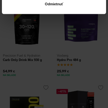
Odmietnuť
Precision Fuel & Hydration
Voxberg
Carb Only Drink Mix 930 g
Hydro Pro 484 g
54,99
25,99
€
€
NA SKLADE
NA SKLADE
-41%