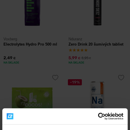
Voxberg
Nduranz
Electrolytes Hydro Pro 500 ml
Zero Drink 20 šumivých tabliet
2,49
5,99
6,95
€
€
€
NA SKLADE
NA SKLADE
-19%