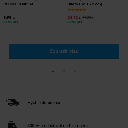
PH 500 15 tabliet
Hydro Pro 18 x 22 g
9,99
24,12
26,82
€
€
€
NA SKLADE
NA SKLADE
Zobraziť viac
1
2
3
Rýchle doručenie
3000+ produktov ihneď k odberu