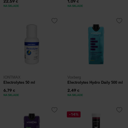
22,59
1,09
€
€
NA SKLADE
NA SKLADE
IONTMAX
Voxberg
Electrolytes 50 ml
Electrolytes Hydro Daily 500 ml
6,79
2,49
€
€
NA SKLADE
NA SKLADE
-14%