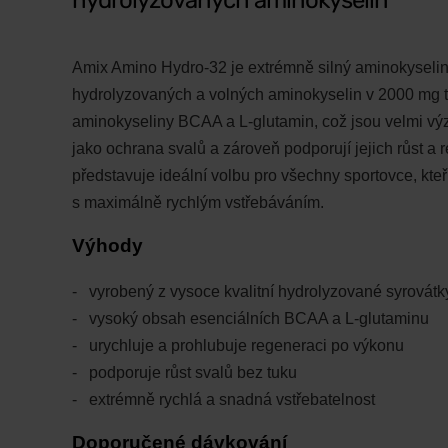
hydrolyzovaných aminokyselin
Amix Amino Hydro-32 je extrémně silný aminokysel
hydrolyzovaných a volných aminokyselin v 2000 mg ta
aminokyseliny BCAA a L-glutamin, což jsou velmi význ
jako ochrana svalů a zároveň podporují jejich růst a
představuje ideální volbu pro všechny sportovce, kteř
s maximálně rychlým vstřebáváním.
Výhody
vyrobený z vysoce kvalitní hydrolyzované syrovátk
vysoký obsah esenciálních BCAA a L-glutaminu
urychluje a prohlubuje regeneraci po výkonu
podporuje růst svalů bez tuku
extrémně rychlá a snadná vstřebatelnost
Doporučené dávkování