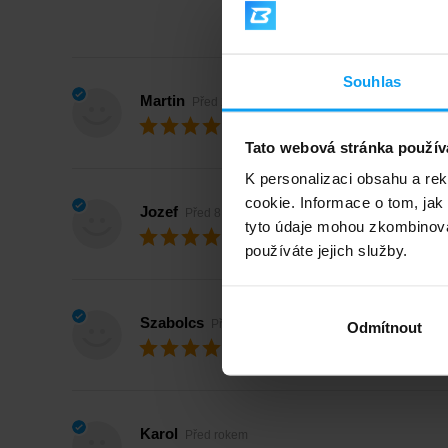
Souhlas
Martin
Před 2 měsíci
Max. spokojenost
Tato webová stránka použív
K personalizaci obsahu a re
cookie. Informace o tom, jak
Jozef
Před 8 měsíci
tyto údaje mohou zkombinovat
Max. spokojenost
používáte jejich služby.
Szabolcs
Před rokem
Odmítnout
Max. spokojenost
Karol
Před rokem