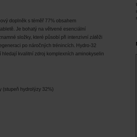
inový doplněk s téměř 77% obsahem
bletě. Je bohatý na větvené esenciální
amné složky, které působí při intenzivní zátěži
 regeneraci po náročných trénincích. Hydro-32
í hledají kvalitní zdroj komplexních aminokyselin
y (stupeň hydrolýzy 32%)