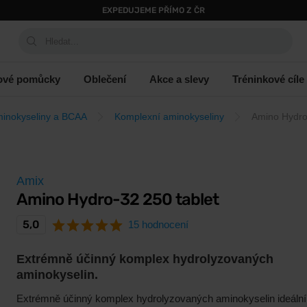
EXPEDUJEME PŘÍMO Z ČR
Hledat...
ové pomůcky
Oblečení
Akce a slevy
Tréninkové cíle
inokyseliny a BCAA
Komplexní aminokyseliny
Amino Hydro
Amix
Amino Hydro-32 250 tablet
5,0
15 hodnocení
Extrémně účinný komplex hydrolyzovaných
aminokyselin.
Extrémně účinný komplex hydrolyzovaných aminokyselin ideální