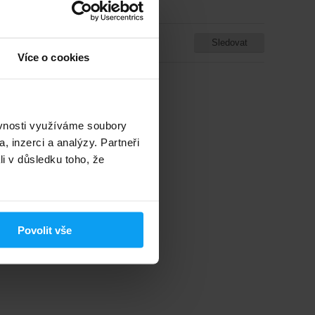
PŘÍCHUŤ
Bez příchutě
Sledovat
Není skladem
Více o cookies
ěvnosti využíváme soubory
, inzerci a analýzy. Partneři
li v důsledku toho, že
Povolit vše