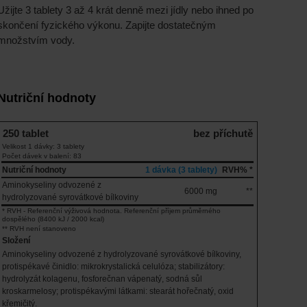
Užijte 3 tablety 3 až 4 krát denně mezi jídly nebo ihned po
skončení fyzického výkonu. Zapijte dostatečným
množstvím vody.
Nutriční hodnoty
250 tablet
bez příchutě
Velikost 1 dávky: 3 tablety
Počet dávek v balení: 83
Nutriční hodnoty
1 dávka (3 tablety)
RVH% *
Aminokyseliny odvozené z
6000 mg
**
hydrolyzované syrovátkové bílkoviny
* RVH - Referenční výživová hodnota. Referenční příjem průměrného
dospělého (8400 kJ / 2000 kcal)
** RVH není stanoveno
Složení
Aminokyseliny odvozené z hydrolyzované syrovátkové bílkoviny,
protispékavé činidlo: mikrokrystalická celulóza; stabilizátory:
hydrolyzát kolagenu, fosforečnan vápenatý, sodná sůl
kroskarmelosy; protispékavými látkami: stearát hořečnatý, oxid
křemičitý.