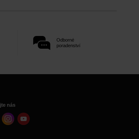
Odborné
poradenství
jte nás