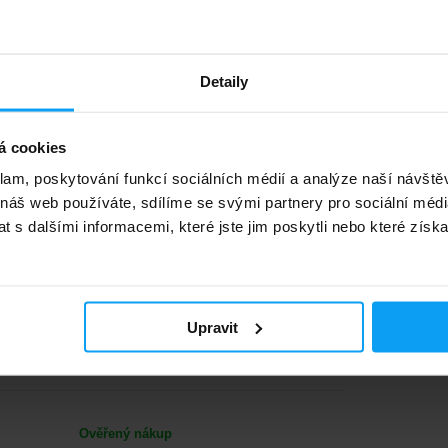
Detaily
Ověřený nákup
á cookies
klam, poskytování funkcí sociálních médií a analýze naší návšt
 náš web používáte, sdílíme se svými partnery pro sociální média
Ověřený nákup
 s dalšími informacemi, které jste jim poskytli nebo které získa
Ověřený nákup
Upravit
Ověřený nákup