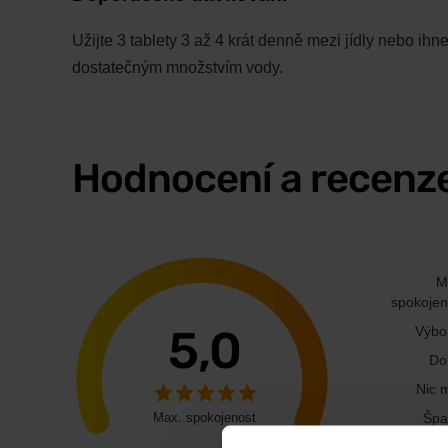
Užijte 3 tablety 3 až 4 krát denně mezi jídly nebo ih
dostatečným množstvím vody.
Hodnocení a recenz
M
spokojen
5,0
Výbo
Do
Nic 
Max. spokojenost
Špa