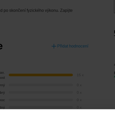
ned po skončení fyzického výkonu. Zapijte
e
Přidat hodnocení
ax.
15 x
ost
rný
0 x
brý
0 x
moc
0 x
tný
0 x