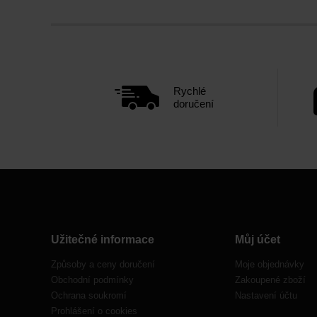
Rychlé
doručení
Užitečné informace
Můj účet
Způsoby a ceny doručení
Moje objednávky
Obchodní podmínky
Zakoupené zboží
Ochrana soukromí
Nastavení účtu
Prohlášení o cookies