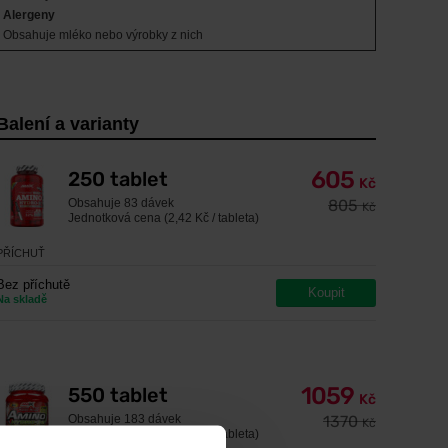
Alergeny
Obsahuje mléko nebo výrobky z nich
Balení a varianty
605
250 tablet
Kč
Obsahuje
83 dávek
805
Kč
Jednotková cena (2,42 Kč / tableta)
PŘÍCHUŤ
Bez příchutě
Koupit
Na skladě
1059
550 tablet
Kč
Obsahuje
183 dávek
1370
Kč
Jednotková cena (1,93 Kč / tableta)