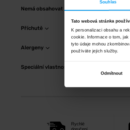
Souhlas
Nemá obsahovat
24
K
34
Kč
Tato webová stránka použív
Na skl
Příchutě
K personalizaci obsahu a re
cookie. Informace o tom, jak
tyto údaje mohou zkombinovat
Alergeny
používáte jejich služby.
Speciální vlastnosti
Odmítnout
Rychlé
doručení