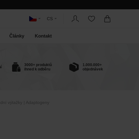
CS
Články
Kontakt
3000+ produktů
1.000.000+
í
ihned k odběru
objednávek
odní výtažky | Adaptogeny