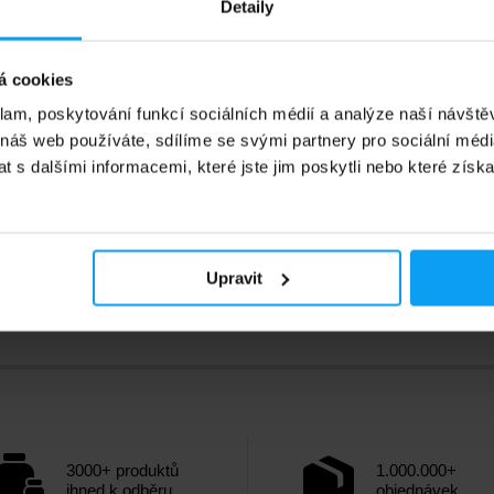
Detaily
445
č
Kč
935
Kč
á cookies
adě
Není skladem
klam, poskytování funkcí sociálních médií a analýze naší návšt
 náš web používáte, sdílíme se svými partnery pro sociální média
 s dalšími informacemi, které jste jim poskytli nebo které získa
Upravit
3000+ produktů
1.000.000+
ihned k odběru
objednávek