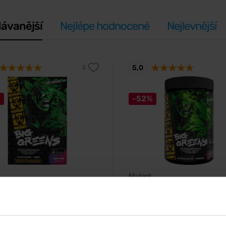
ávanější
Nejlépe hodnocené
Nejlevnější
5,0
%
-52%
Mutant
eens 8,2-9,8 g
Big Greens 246-294 g
ý superpotravinový drink mix.
Prémiový superpotravinový drink