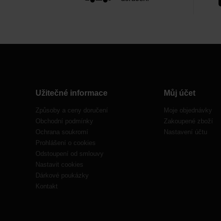
Užitečné informace
Můj účet
Způsoby a ceny doručení
Moje objednávky
Obchodní podmínky
Zakoupené zboží
Ochrana soukromí
Nastavení účtu
Prohlášení o cookies
Odstoupení od smlouvy
Nastavit cookies
Dárkové poukázky
Kontakt