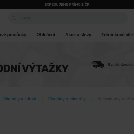
EXPEDUJEME PŘÍMO Z ČR
Hledat...
ové pomůcky
Oblečení
Akce a slevy
Tréninkové cíle
ODNÍ VÝTAŽKY
Rychlé doručen
Vitamíny a zdraví
Vitamíny a minerály
Antioxidanty a přír