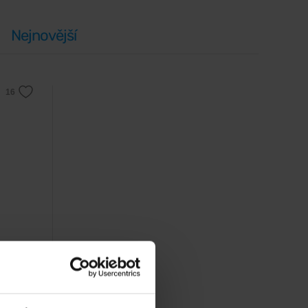
Nejnovější
 mix.