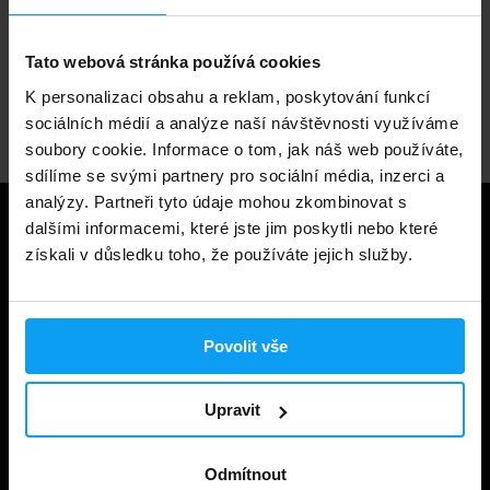
1.000.000+ objednávek
Tato webová stránka používá cookies
K personalizaci obsahu a reklam, poskytování funkcí
Odborné poradenství
sociálních médií a analýze naší návštěvnosti využíváme
soubory cookie. Informace o tom, jak náš web používáte,
sdílíme se svými partnery pro sociální média, inzerci a
analýzy. Partneři tyto údaje mohou zkombinovat s
dalšími informacemi, které jste jim poskytli nebo které
Užitečné informace
získali v důsledku toho, že používáte jejich služby.
Způsoby a ceny doručení
Obchodní podmínky
Povolit vše
Ochrana soukromí
Prohlášení o cookies
Upravit
Odstoupení od smlouvy
Odmítnout
Nastavit cookies