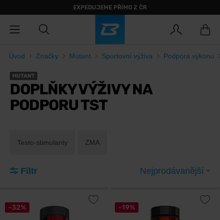
EXPEDUJEME PŘÍMO Z ČR
Úvod
Značky
Mutant
Sportovní výživa
Podpora výkonu
MUTANT
DOPLŇKY VÝŽIVY NA
PODPORU TST
Testo-stimulanty
ZMA
Filtr
Nejprodávanější
-32%
-19%