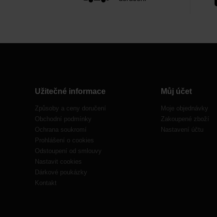
Užitečné informace
Můj účet
Způsoby a ceny doručení
Moje objednávky
Obchodní podmínky
Zakoupené zboží
Ochrana soukromí
Nastavení účtu
Prohlášení o cookies
Odstoupení od smlouvy
Nastavit cookies
Dárkové poukázky
Kontakt