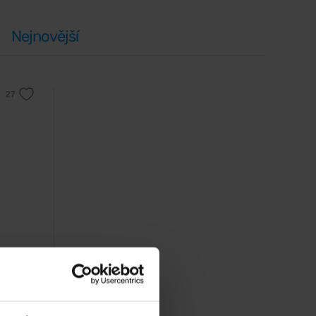
Nejnovější
íku a