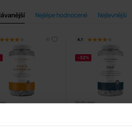
ávanější
Nejlépe hodnocené
Nejlevnější
4,1
%
-32%
ein
MyProtein
amins Zinc and Magnesium
MyVitamins ZMA 90 kapslí
pslí
Jedinečná kombinace zinku, hořč
vitamínu B6.
lní minerály zinek a hořčík
né o vitamin B6 a měď.