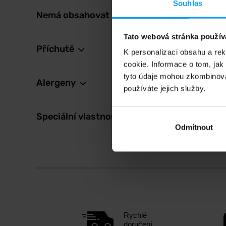
Souhlas
Nemá obsahovat
44
767
Kč
Tato webová stránka použív
Není s
Příchutě
K personalizaci obsahu a re
cookie. Informace o tom, jak
tyto údaje mohou zkombinovat
Alergeny
používáte jejich služby.
Speciální vlastnosti
Odmítnout
Rychlé
doručení