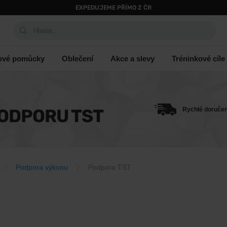
EXPEDUJEME PŘÍMO Z ČR
Hledat...
ové pomůcky
Oblečení
Akce a slevy
Tréninkové cíle
PODPORU TST
Rychlé doručen
Podpora výkonu
Podpora TST