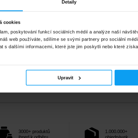
Detaily
5
409
Kč
Kč
605
Kč
á cookies
kladem
Není skladem
klam, poskytování funkcí sociálních médií a analýze naší návšt
 náš web používáte, sdílíme se svými partnery pro sociální média
 s dalšími informacemi, které jste jim poskytli nebo které získa
Upravit
3000+ produktů
1.000.000+
ihned k odběru
objednávek