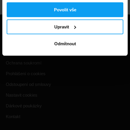
Povolit vše
Upravit
Užitečné informace
Způsoby a ceny doručení
Odmítnout
Obchodní podmínky
Ochrana soukromí
Prohlášení o cookies
Odstoupení od smlouvy
Nastavit cookies
Dárkové poukázky
Kontakt