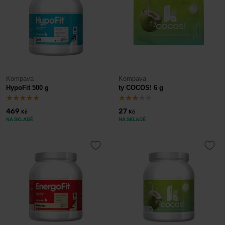
Kompava
Kompava
HypoFit 500 g
ty COCOS! 6 g
469
27
Kč
Kč
NA SKLADĚ
NA SKLADĚ