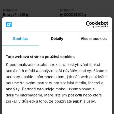
Kompava
Kompava
EnergoFit 500 g
ty COCOS! 500 g
425
939
Kč
Kč
NA SKLADĚ
NENÍ SKLADEM
Souhlas
Detaily
Více o cookies
Rychlé doručení
Tato webová stránka používá cookies
K personalizaci obsahu a reklam, poskytování funkcí
3000+ produktů ihned k odběru
sociálních médií a analýze naší návštěvnosti využíváme
soubory cookie. Informace o tom, jak náš web používáte,
sdílíme se svými partnery pro sociální média, inzerci a
1.000.000+ objednávek
analýzy. Partneři tyto údaje mohou zkombinovat s
dalšími informacemi, které jste jim poskytli nebo které
získali v důsledku toho, že používáte jejich služby.
Odborné poradenství