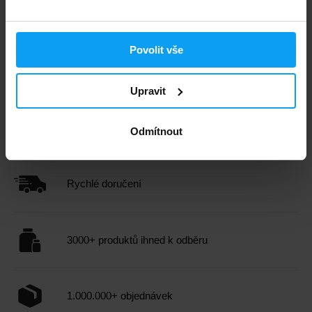
Povolit vše
Upravit
Extrifit
Extrifit
Crea Monohydrate 400 g
Sleep 60 kapslí
305
305
339
339
Kč
Kč
Kč
Kč
Odmítnout
NENÍ SKLADEM
NENÍ SKLADEM
Rychlé doručení
3000+ produktů ihned k odběru
1.000.000+ objednávek