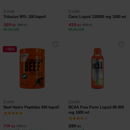
Extrifit
Extrifit
Tribulus 90% 100 kapslí
Carni Liquid 120000 mg 1000 ml
359
425
399
469
Kč
Kč
Kč
Kč
NA SKLADĚ
NA SKLADĚ
-10%
Extrifit
Extrifit
Beef Hydro Peptides 420 kapslí
BCAA Free Form Liquid 80 000
mg 1000 ml
719
289
799
Kč
Kč
Kč