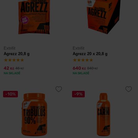
Extrifit
Extrifit
Agrezz 20,8 g
Agrezz 20 x 20,8 g
42
640
46
840
Kč
Kč
Kč
Kč
NA SKLADĚ
NA SKLADĚ
-10%
-9%