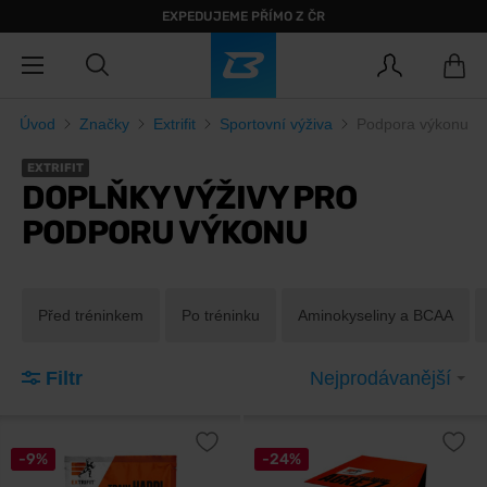
EXPEDUJEME PŘÍMO Z ČR
Úvod
Značky
Extrifit
Sportovní výživa
Podpora výkonu
EXTRIFIT
DOPLŇKY VÝŽIVY PRO
PODPORU VÝKONU
Před tréninkem
Po tréninku
Aminokyseliny a BCAA
Filtr
Nejprodávanější
-9%
-24%