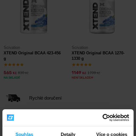
Scivation
Scivation
XTEND Original BCAA 423-456
XTEND Original BCAA 1270-
g
1330 g
565
1149
830
1709
Kč
Kč
Kč
Kč
NA SKLADĚ
NENÍ SKLADEM
Rychlé doručení
3000+ produktů ihned k odběru
Souhlas
Detaily
Více o cookies