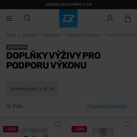
EXPEDUJEME PŘÍMO Z ČR
Úvod
Značky
Scivation
Sportovní výživa
Podpora výkon
SCIVATION
DOPLŇKY VÝŽIVY PRO
PODPORU VÝKONU
Aminokyseliny a BCAA
Filtr
Nejprodávanější
-32%
-33%