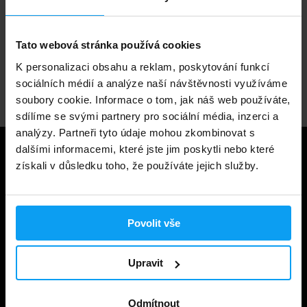
1.000.000+ objednávek
Tato webová stránka používá cookies
K personalizaci obsahu a reklam, poskytování funkcí
Odborné poradenství
sociálních médií a analýze naší návštěvnosti využíváme
soubory cookie. Informace o tom, jak náš web používáte,
sdílíme se svými partnery pro sociální média, inzerci a
analýzy. Partneři tyto údaje mohou zkombinovat s
dalšími informacemi, které jste jim poskytli nebo které
Užitečné informace
získali v důsledku toho, že používáte jejich služby.
Způsoby a ceny doručení
Obchodní podmínky
Povolit vše
Ochrana soukromí
Upravit
Prohlášení o cookies
Odstoupení od smlouvy
Odmítnout