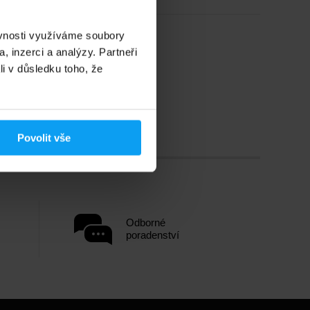
ěvnosti využíváme soubory
, inzerci a analýzy. Partneři
li v důsledku toho, že
Povolit vše
Odborné
poradenství