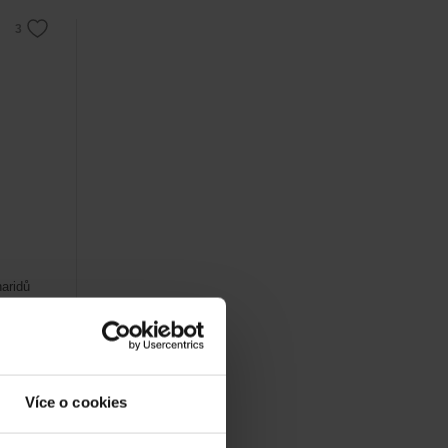
haridů
ací
Více o cookies