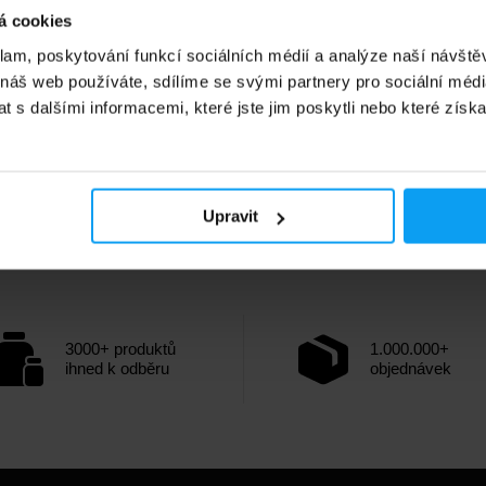
á cookies
klam, poskytování funkcí sociálních médií a analýze naší návšt
 náš web používáte, sdílíme se svými partnery pro sociální média
 s dalšími informacemi, které jste jim poskytli nebo které získa
Upravit
3000+ produktů
1.000.000+
ihned k odběru
objednávek