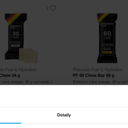
ion Fuel & Hydration
Precision Fuel & Hydration
 Chew 34 g
PF 60 Chew Bar 68 g
 zdroj energie, 30 g sacharidů v
Efektivní zdroj energie, 60 g sac
é žvýkací tyčince.
ve snadno konzumovatelné žvýk
tyčince.
96
č
Kč
Detaily
adě
Na skladě
- poslední kusy