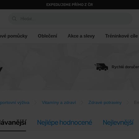
EXPEDUJEME PŘÍMO Z ČR
Hledat...
ové pomůcky
Oblečení
Akce a slevy
Tréninkové cíle
Y
Rychlé doručen
portovní výživa
Vitamíny a zdraví
Zdravé potraviny
En
ávanější
Nejlépe hodnocené
Nejlevnější