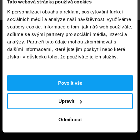
Tato webová stránka používá cookies
K personalizaci obsahu a reklam, poskytování funkcí
sociálních médií a analýze naší návštěvnosti využíváme
soubory cookie. Informace o tom, jak náš web používáte,
Užitečné informace
sdílíme se svými partnery pro sociální média, inzerci a
analýzy. Partneři tyto údaje mohou zkombinovat s
dalšími informacemi, které jste jim poskytli nebo které
Způsoby a ceny doručení
získali v důsledku toho, že používáte jejich služby.
Obchodní podmínky
Ochrana soukromí
Povolit vše
Prohlášení o cookies
Odstoupení od smlouvy
Upravit
Nastavit cookies
Dárkové poukázky
Odmítnout
Kontakt