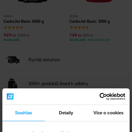
Amix
Amix
CarboJet Basic 6000 g
CarboJet Basic 3000 g
929
749
1225
826
Kč
Kč
Kč
Kč
NA SKLADĚ
NA SKLADĚ
- POSLEDNÍ KUSY
Rychlé doručení
3000+ produktů ihned k odběru
1.000.000+ objednávek
Souhlas
Detaily
Více o cookies
Odborné poradenství