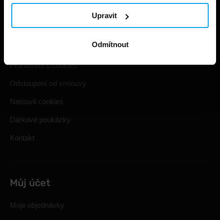
Způsoby a ceny doručení
Upravit
Obchodní podmínky
Odmítnout
Ochrana soukromí
Prohlášení o cookies
Odstoupení od smlouvy
Nastavit cookies
Dárkové poukázky
Kontakt
Můj účet
Moje objednávky