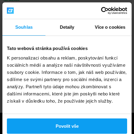
NA SKLADĚ
Rychlé doručení
Souhlas
Detaily
Více o cookies
3000+ produktů ihned k odběru
Tato webová stránka používá cookies
K personalizaci obsahu a reklam, poskytování funkcí
sociálních médií a analýze naší návštěvnosti využíváme
1.000.000+ objednávek
soubory cookie. Informace o tom, jak náš web používáte,
sdílíme se svými partnery pro sociální média, inzerci a
analýzy. Partneři tyto údaje mohou zkombinovat s
Odborné poradenství
dalšími informacemi, které jste jim poskytli nebo které
získali v důsledku toho, že používáte jejich služby.
Užitečné informace
Povolit vše