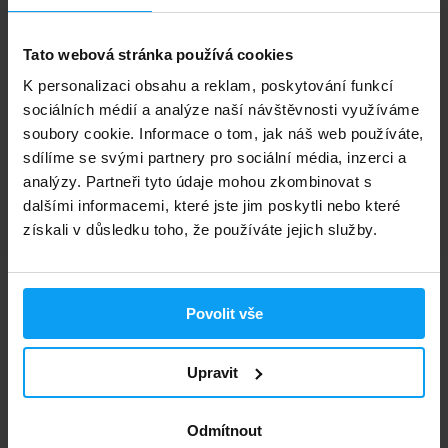
Tato webová stránka používá cookies
K personalizaci obsahu a reklam, poskytování funkcí
sociálních médií a analýze naší návštěvnosti využíváme
soubory cookie. Informace o tom, jak náš web používáte,
Mutant
sdílíme se svými partnery pro sociální média, inzerci a
Mass XXXtreme 2500 48 g
analýzy. Partneři tyto údaje mohou zkombinovat s
dalšími informacemi, které jste jim poskytli nebo které
20
25
Kč
Kč
získali v důsledku toho, že používáte jejich služby.
NENÍ SKLADEM
Rychlé doručení
Povolit vše
Upravit
3000+ produktů ihned k odběru
Odmítnout