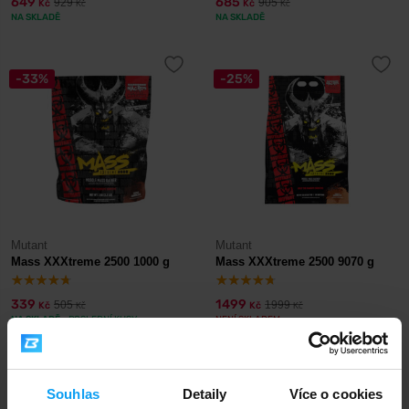
649
685
929
905
Kč
Kč
Kč
Kč
NA SKLADĚ
NA SKLADĚ
-33%
-25%
Mutant
Mutant
Mass XXXtreme 2500 1000 g
Mass XXXtreme 2500 9070 g
339
1499
505
1999
Kč
Kč
Kč
Kč
NA SKLADĚ
- POSLEDNÍ KUSY
NENÍ SKLADEM
-20%
Souhlas
Detaily
Více o cookies