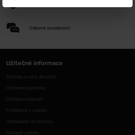
1.000.000+ objednávek
Odborné poradenství
Užitečné informace
Způsoby a ceny doručení
Obchodní podmínky
Ochrana soukromí
Prohlášení o cookies
Odstoupení od smlouvy
Nastavit cookies