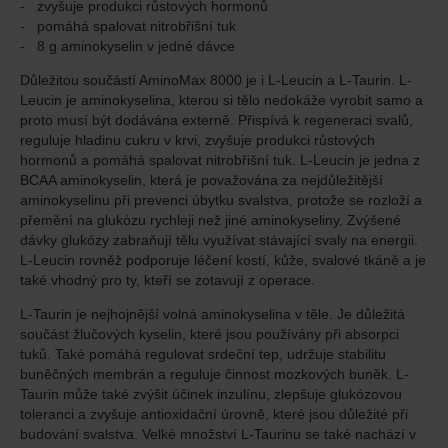
zvyšuje produkci růstových hormonů
pomáhá spalovat nitrobřišní tuk
8 g aminokyselin v jedné dávce
Důležitou součástí AminoMax 8000 je i L-Leucin a L-Taurin. L-
Leucin je aminokyselina, kterou si tělo nedokáže vyrobit samo a
proto musí být dodávána externě. Přispívá k regeneraci svalů,
reguluje hladinu cukru v krvi, zvyšuje produkci růstových
hormonů a pomáhá spalovat nitrobřišní tuk. L-Leucin je jedna z
BCAA aminokyselin, která je považována za nejdůležitější
aminokyselinu při prevenci úbytku svalstva, protože se rozloží a
přemění na glukózu rychleji než jiné aminokyseliny. Zvýšené
dávky glukózy zabraňují tělu využívat stávající svaly na energii.
L-Leucin rovněž podporuje léčení kostí, kůže, svalové tkáně a je
také vhodný pro ty, kteří se zotavují z operace.
L-Taurin je nejhojnější volná aminokyselina v těle. Je důležitá
součást žlučových kyselin, které jsou používány při absorpci
tuků. Také pomáhá regulovat srdeční tep, udržuje stabilitu
buněčných membrán a reguluje činnost mozkových buněk. L-
Taurin může také zvýšit účinek inzulínu, zlepšuje glukózovou
toleranci a zvyšuje antioxidační úrovně, které jsou důležité při
budování svalstva. Velké množství L-Taurinu se také nachází v