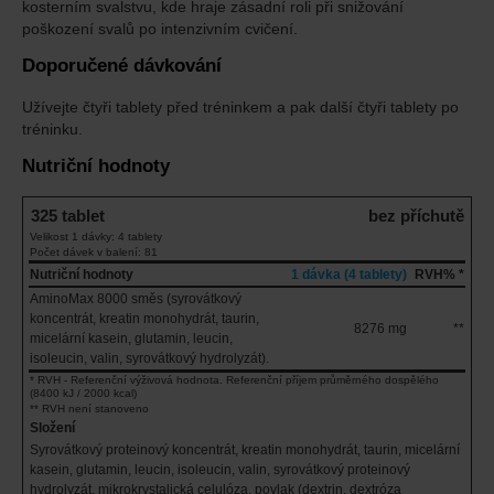
kosterním svalstvu, kde hraje zásadní roli při snižování
poškození svalů po intenzivním cvičení.
Doporučené dávkování
Užívejte čtyři tablety před tréninkem a pak další čtyři tablety po
tréninku.
Nutriční hodnoty
325 tablet
bez příchutě
Velikost 1 dávky: 4 tablety
Počet dávek v balení: 81
Nutriční hodnoty
1 dávka (4 tablety)
RVH% *
AminoMax 8000 směs (syrovátkový
koncentrát, kreatin monohydrát, taurin,
8276 mg
**
micelární kasein, glutamin, leucin,
isoleucin, valin, syrovátkový hydrolyzát).
* RVH - Referenční výživová hodnota. Referenční příjem průměrného dospělého
(8400 kJ / 2000 kcal)
** RVH není stanoveno
Složení
Syrovátkový proteinový koncentrát, kreatin monohydrát, taurin, micelární
kasein, glutamin, leucin, isoleucin, valin, syrovátkový proteinový
hydrolyzát, mikrokrystalická celulóza, povlak (dextrin, dextróza