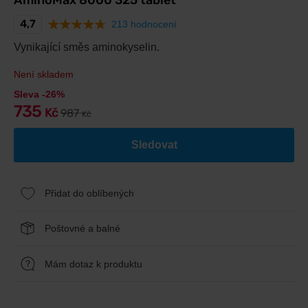
AminoMax 8000 325 tablet
4,7
213 hodnocení
Vynikající směs aminokyselin.
Není skladem
Sleva -26%
735
Kč
987
Kč
Sledovat
Přidat do oblíbených
Poštovné a balné
Mám dotaz k produktu