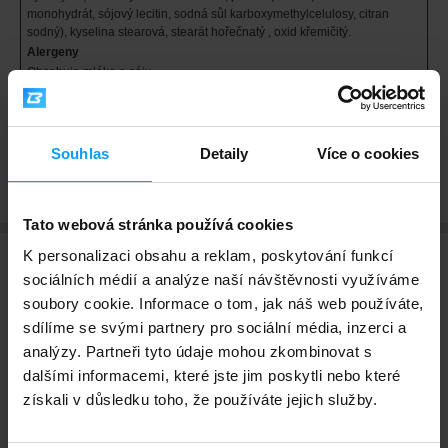
monohydrát, sójový lecitin, sodná sůl karboxymethylcelulosy, citran
sodný), kyselina stearová, stearát hořečnatý , oxid křemičitý.
Alergeny
Obsahuje mléko a sóju.
Upozornění
Uschovejte na suchém a tmavém místě při teplotě do 25 ° C, mimo
dosah malých dětí. Ustanovena doporučená denní dávka se nesmí
přesáhnout.
Souhlas
Detaily
Více o cookies
Tato webová stránka používá cookies
K personalizaci obsahu a reklam, poskytování funkcí
sociálních médií a analýze naší návštěvnosti využíváme
Hodnocení a recenze
soubory cookie. Informace o tom, jak náš web používáte,
sdílíme se svými partnery pro sociální média, inzerci a
analýzy. Partneři tyto údaje mohou zkombinovat s
dalšími informacemi, které jste jim poskytli nebo které
4,7
Max. spokojenost
získali v důsledku toho, že používáte jejich služby.
213 hodnocení