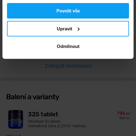
Max. spokojenost
161 x
Povolit vše
Výborný
42 x
Dobrý
8 x
Upravit
Nic moc
2 x
Špatný
0 x
Odmítnout
Zobrazit hodnocení
Balení a varianty
325 tablet
735
Kč
987
Kč
Obsahuje
81 dávek
Jednotková cena (2,26 Kč / tableta)