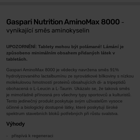
Gaspari Nutrition AminoMax 8000
-
vynikající směs aminokyselin
UPOZORNĚNÍ: Tablety mohou být polámané! Lámání je
způsobeno minimálním obsahem přidaných látek v
tabletách.
Gaspari AminoMax 8000 je vědecky navržena směs 91%
hydrolyzovaného lactalbumínu ze syrovátkové bílkoviny s nízkou
molekulovou hmotností proteinů obsahujících di- a tripeptidů
obohacená o L-Leucin a L-Taurin. Ukázalo se, že taková směs
je mimořádně přínosná pro všechny typy sportovců a kulturistů.
Tento jedinečný produkt poskytuje svým uživatelům vysoce
účinné a biologický dostupné látky, které poskytují široké
spektrum stavebních bloků potřebných při růstu svalstva.
Výhody
přispívá k regeneraci