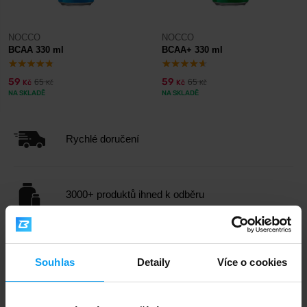
NOCCO
NOCCO
BCAA 330 ml
BCAA+ 330 ml
59
59
65
65
Kč
Kč
Kč
Kč
NA SKLADĚ
NA SKLADĚ
Rychlé doručení
3000+ produktů ihned k odběru
1.000.000+ objednávek
Souhlas
Detaily
Více o cookies
Odborné poradenství