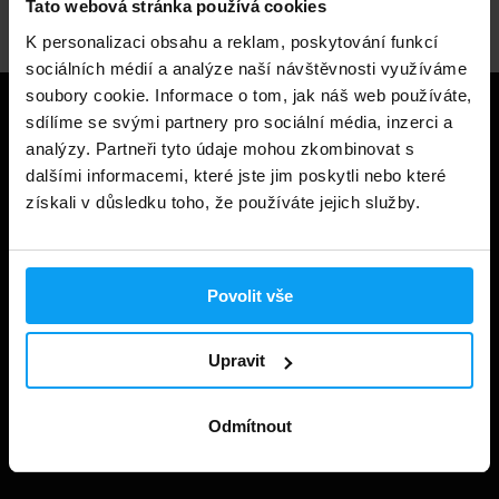
Tato webová stránka používá cookies
K personalizaci obsahu a reklam, poskytování funkcí
sociálních médií a analýze naší návštěvnosti využíváme
soubory cookie. Informace o tom, jak náš web používáte,
Užitečné informace
sdílíme se svými partnery pro sociální média, inzerci a
analýzy. Partneři tyto údaje mohou zkombinovat s
dalšími informacemi, které jste jim poskytli nebo které
Způsoby a ceny doručení
získali v důsledku toho, že používáte jejich služby.
Obchodní podmínky
Ochrana soukromí
Povolit vše
Prohlášení o cookies
Odstoupení od smlouvy
Upravit
Nastavit cookies
Dárkové poukázky
Odmítnout
Kontakt