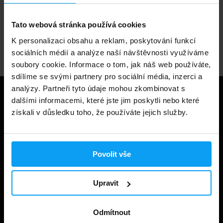
1.000.000+ objednávek
Tato webová stránka používá cookies
K personalizaci obsahu a reklam, poskytování funkcí
Odborné poradenství
sociálních médií a analýze naší návštěvnosti využíváme
soubory cookie. Informace o tom, jak náš web používáte,
sdílíme se svými partnery pro sociální média, inzerci a
analýzy. Partneři tyto údaje mohou zkombinovat s
Užitečné informace
dalšími informacemi, které jste jim poskytli nebo které
získali v důsledku toho, že používáte jejich služby.
Způsoby a ceny doručení
Obchodní podmínky
Povolit vše
Ochrana soukromí
Prohlášení o cookies
Upravit
Odstoupení od smlouvy
Odmítnout
Nastavit cookies