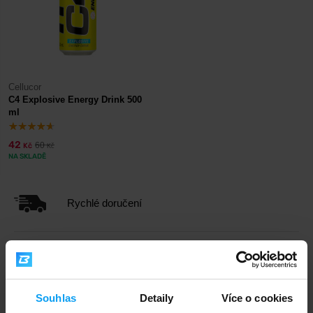
Cellucor
C4 Explosive Energy Drink 500
ml
42
60
Kč
Kč
NA SKLADĚ
Rychlé doručení
3000+ produktů ihned k odběru
Souhlas
Detaily
Více o cookies