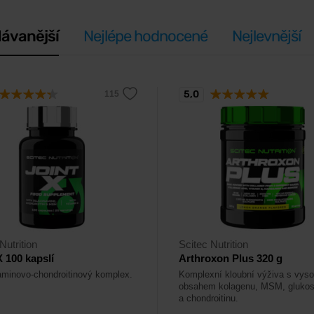
ávanější
Nejlépe hodnocené
Nejlevnější
5,0
Nutrition
Scitec Nutrition
X 100 kapslí
Arthroxon Plus 320 g
minovo-chondroitinový komplex.
Komplexní kloubní výživa s vys
obsahem kolagenu, MSM, gluko
a chondroitinu.