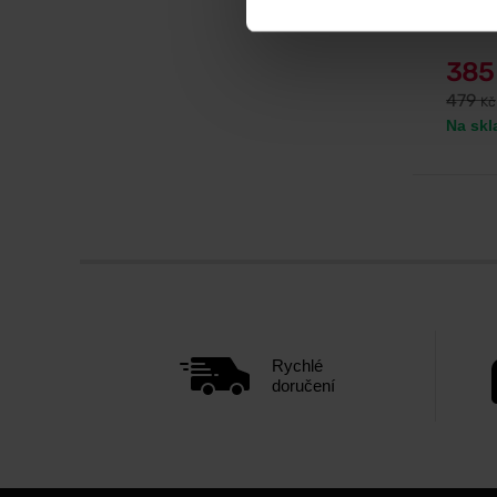
38
479
Kč
Na skl
Rychlé
doručení