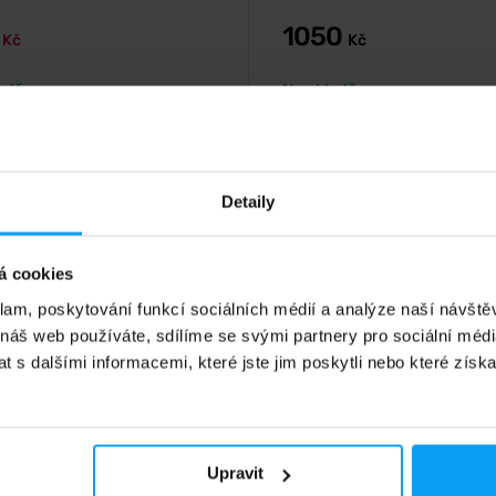
8
1050
Kč
Kč
adě
Na skladě
4,0
Detaily
%
-7%
á cookies
klam, poskytování funkcí sociálních médií a analýze naší návšt
 náš web používáte, sdílíme se svými partnery pro sociální média
 s dalšími informacemi, které jste jim poskytli nebo které získa
Nutrition
Scitec Nutrition
Cartilage 75 kapslí
Mega MSM 100 kapslí
 chrupavka obohacená o mangan.
MSM (metylsulfonylmetan) v kaps
Upravit