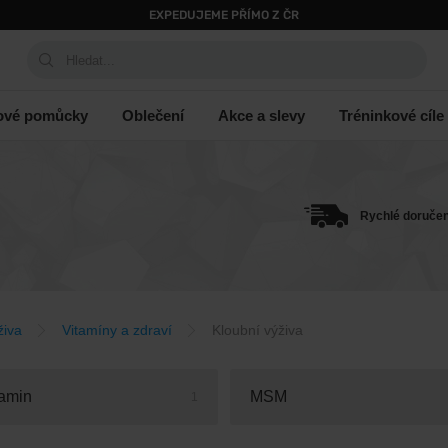
EXPEDUJEME PŘÍMO Z ČR
Hledat...
ové pomůcky
Oblečení
Akce a slevy
Tréninkové cíle
Rychlé doručen
živa
Vitamíny a zdraví
Kloubní výživa
amin
MSM
1