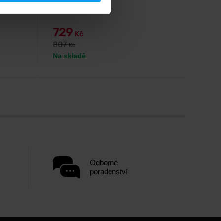
skořepiny NEM®.
729
Kč
807
Kč
Na skladě
Odborné
poradenství