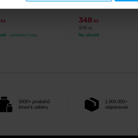
5
348
Kč
Kč
375
Kč
adě
- poslední kusy
Na skladě
3000+ produktů
1.000.000+
ihned k odběru
objednávek