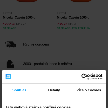
Extrifit
Extrifit
Micelar Casein 2000 g
Micelar Casein 1000 g
1279
735
1419
815
Kč
Kč
Kč
Kč
NA SKLADĚ
NA SKLADĚ
- POSLEDNÍ KUSY
Rychlé doručení
3000+ produktů ihned k odběru
1.000.000+ objednávek
Souhlas
Detaily
Více o cookies
Odborné poradenství
Tato webová stránka používá cookies