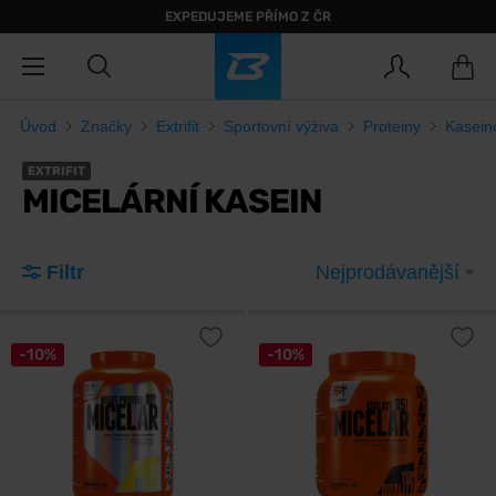
EXPEDUJEME PŘÍMO Z ČR
Úvod
Značky
Extrifit
Sportovní výživa
Proteiny
Kaseino
EXTRIFIT
MICELÁRNÍ KASEIN
Filtr
Nejprodávanější
-10%
-10%