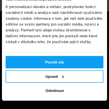
K personalizaci obsahu a reklam, poskytování funkcí
sociálních médií a analýze naší návštěvnosti využíváme
soubory cookie. Informace o tom, jak náš web používáte,
Užitečné informace
sdílíme se svými partnery pro sociální média, inzerci a
analýzy. Partneři tyto údaje mohou zkombinovat s
Způsoby a ceny doručení
dalšími informacemi, které jste jim poskytli nebo které
získali v důsledku toho, že používáte jejich služby.
Obchodní podmínky
Ochrana soukromí
Prohlášení o cookies
Povolit vše
Odstoupení od smlouvy
Upravit
Nastavit cookies
Dárkové poukázky
Odmítnout
Kontakt