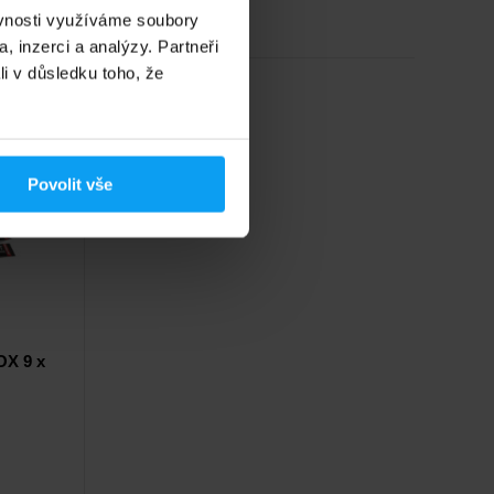
Na skladě
ěvnosti využíváme soubory
, inzerci a analýzy. Partneři
li v důsledku toho, že
Povolit vše
OX 9 x