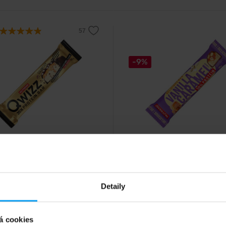
-9%
d
Nutrend
Protein Bar 60 g
Delicious Bar 50 g
 proteinová tyčinka s nízkým
Lahodná proteinová tyčinka bez l
m cukru.
nízkým obsahem cukru.
Detaily
48
č
Kč
53
á cookies
Kč