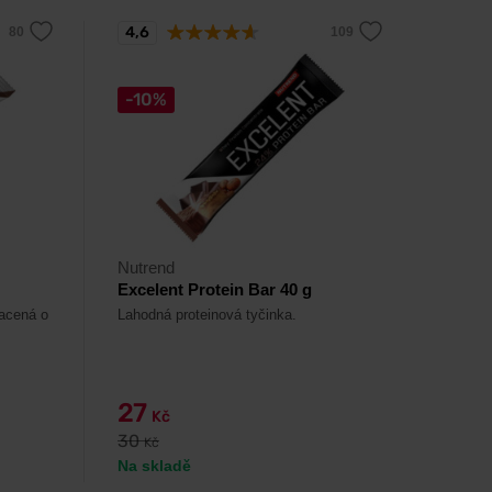
4,6
-10%
Nutrend
Excelent Protein Bar 40 g
hacená o
Lahodná proteinová tyčinka.
27
Kč
30
Kč
Na skladě