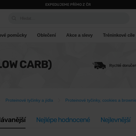
EXPEDUJEME PŘÍMO Z ČR
Hledat...
ové pomůcky
Oblečení
Akce a slevy
Tréninkové cíle
LOW CARB)
Rychlé doručen
Proteinové tyčinky a jídla
Proteinové tyčinky, cookies a browni
ávanější
Nejlépe hodnocené
Nejlevnější