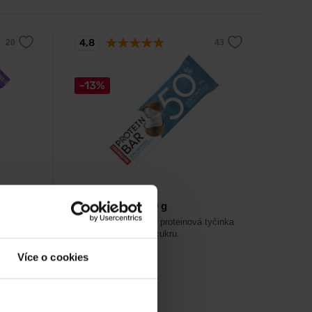
4,8
-13%
Nutrend
Protein Bar 50 50 g
epku, s
Lahodná bezlepková proteinová tyčinka
s nízkým obsahem cukru.
Více o cookies
48
Kč
55
Kč