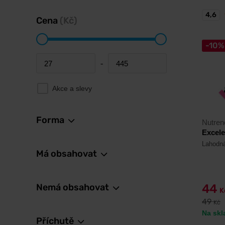
4,6
Cena
(Kč)
-10%
-
Minimum price
Maximum price
Akce a slevy
Forma
Nutren
Excele
Lahodná
Má obsahovat
Nemá obsahovat
44
K
49
Kč
Na skl
Příchutě