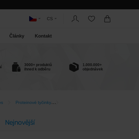
CS
Články
Kontakt
3000+ produktů
1.000.000+
í
ihned k odběru
objednávek
es
Proteinové tyčinky
Nízkosacharidové (low carb) tyčinky
Nejnovější