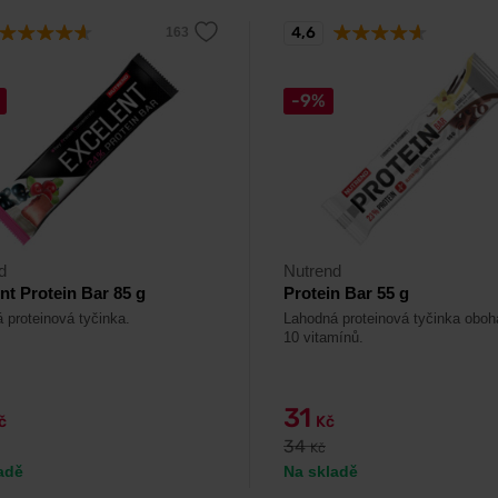
4,6
-9%
d
Nutrend
nt Protein Bar 85 g
Protein Bar 55 g
 proteinová tyčinka.
Lahodná proteinová tyčinka obo
10 vitamínů.
31
č
Kč
34
Kč
adě
Na skladě