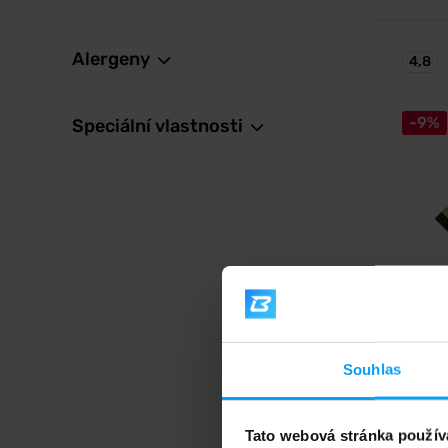
Alergeny
4,8
-9%
Speciální vlastnosti
Nutren
Qwizz 
Křupavá
obsahe
Souhlas
48
K
53
Tato webová stránka použív
Kč