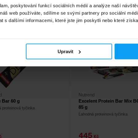
adě
Na skladě
klam, poskytování funkcí sociálních médií a analýze naší návšt
 náš web používáte, sdílíme se svými partnery pro sociální média
 s dalšími informacemi, které jste jim poskytli nebo které získa
4,6
-8%
Upravit
d
Nutrend
 Bar 60 g
Excelent Protein Bar Mix B
85 g
 proteinová tyčinka.
Lahodná proteinová tyčinka.
445
č
Kč