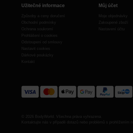
Užitečné informace
Můj účet
Způsoby a ceny doručení
Moje objednávky
Obchodní podmínky
Zakoupené zboží
Ochrana soukromí
Nastavení účtu
Prohlášení o cookies
Odstoupení od smlouvy
Nastavit cookies
Dárkové poukázky
Kontakt
© 2026 BodyWorld. Všechna práva vyhrazena.
Kontaktujte nás v případě dotazů nebo problémů s prohlížením n