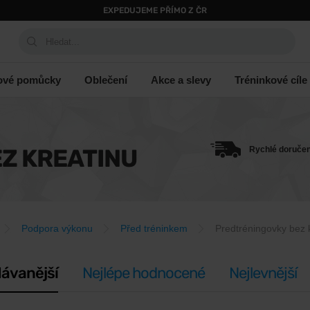
EXPEDUJEME PŘÍMO Z ČR
Hledat...
ové pomůcky
Oblečení
Akce a slevy
Tréninkové cíle
Z KREATINU
Rychlé doručen
Podpora výkonu
Před tréninkem
Predtréningovky bez 
ávanější
Nejlépe hodnocené
Nejlevnější