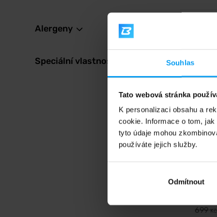
Alergeny
-24
Speciální vlastnosti
Souhlas
Tato webová stránka použív
K personalizaci obsahu a re
cookie. Informace o tom, jak
tyto údaje mohou zkombinovat
MyProt
Origin
používáte jejich služby.
600-75
Předtr
citruli
tyrosinu
Odmítnout
52
699
Kč