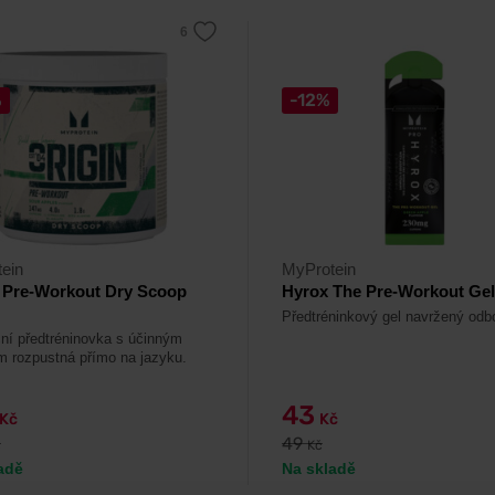
%
-12%
ein
MyProtein
n Pre-Workout Dry Scoop
Hyrox The Pre-Workout Gel
Předtréninkový gel navržený odbo
ní předtréninovka s účinným
m rozpustná přímo na jazyku.
43
Kč
Kč
49
č
Kč
adě
Na skladě