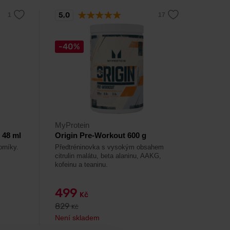
5,0
-40%
MyProtein
 48 ml
Origin Pre-Workout 600 g
rníky.
Předtréninovka s vysokým obsahem
citrulin malátu, beta alaninu, AAKG,
kofeinu a teaninu.
499
Kč
829
Kč
Není skladem