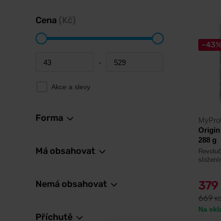
Cena
(Kč)
-43
-
Minimum price
Maximum price
Akce a slevy
Forma
MyProt
Origi
288 g
Má obsahovat
Revoluč
složení
Nemá obsahovat
379
669
K
Na skl
Příchutě