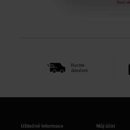
Není s
Rychlé
doručení
Užitečné informace
Můj účet