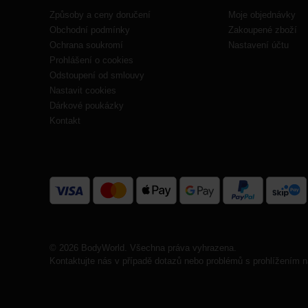
Způsoby a ceny doručení
Moje objednávky
Obchodní podmínky
Zakoupené zboží
Ochrana soukromí
Nastavení účtu
Prohlášení o cookies
Odstoupení od smlouvy
Nastavit cookies
Dárkové poukázky
Kontakt
© 2026 BodyWorld. Všechna práva vyhrazena.
Kontaktujte nás v případě dotazů nebo problémů s prohlížením n