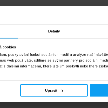
%
Detaily
á cookies
klam, poskytování funkcí sociálních médií a analýze naší návšt
 náš web používáte, sdílíme se svými partnery pro sociální média
 s dalšími informacemi, které jste jim poskytli nebo které získa
ein
 Pre-Workout Stim Free
0 g
éninovka s vysokým obsahem
n malátu, beta alaninu, AAKG a
.
Upravit
9
Kč