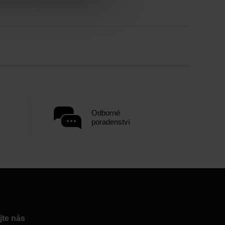
Odborné
poradenství
jte nás