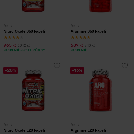
Amix
Amix
Nitric Oxide 360 kapslí
Arginine 360 kapslí
965
689
1042
746
Kč
Kč
Kč
Kč
NA SKLADĚ
- POSLEDNÍ KUSY
NA SKLADĚ
-20%
-16%
Amix
Amix
Nitric Oxide 120 kapslí
Arginine 120 kapslí