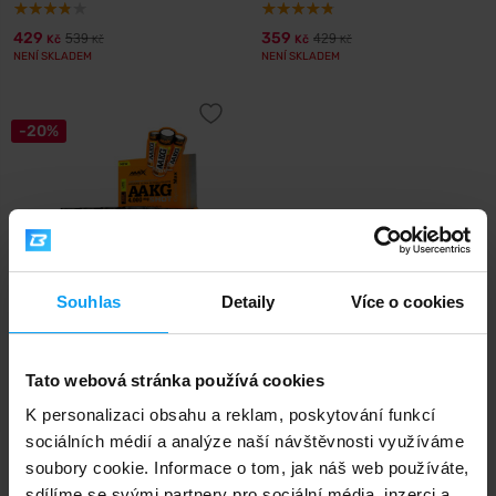
429
359
539
429
Kč
Kč
Kč
Kč
NENÍ SKLADEM
NENÍ SKLADEM
-20%
Souhlas
Detaily
Více o cookies
Amix
AAKG Shot BOX 20 x 60 ml
Tato webová stránka používá cookies
469
587
Kč
Kč
NENÍ SKLADEM
K personalizaci obsahu a reklam, poskytování funkcí
sociálních médií a analýze naší návštěvnosti využíváme
soubory cookie. Informace o tom, jak náš web používáte,
Rychlé doručení
sdílíme se svými partnery pro sociální média, inzerci a