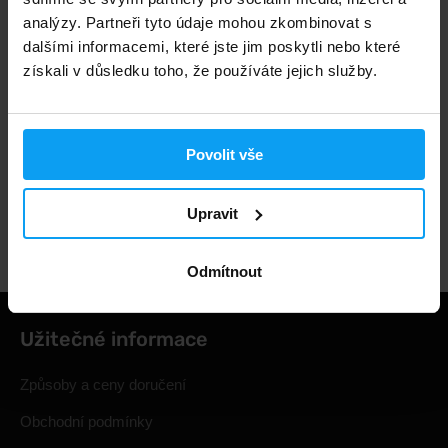
analýzy. Partneři tyto údaje mohou zkombinovat s
dalšími informacemi, které jste jim poskytli nebo které
3000+ produktů ihned k odběru
získali v důsledku toho, že používáte jejich služby.
1.000.000+ objednávek
Povolit vše
Upravit
Odborné poradenství
Odmítnout
Užitečné informace
Způsoby a ceny doručení
Obchodní podmínky