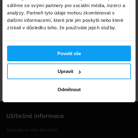
sdílíme se svými partnery pro sociální média, inzerci a
Rychlé doručení
analýzy. Partneři tyto údaje mohou zkombinovat s
dalšími informacemi, které jste jim poskytli nebo které
získali v důsledku toho, že používáte jejich služby.
3000+ produktů ihned k odběru
Povolit vše
1.000.000+ objednávek
Upravit
Odborné poradenství
Odmítnout
Užitečné informace
Způsoby a ceny doručení