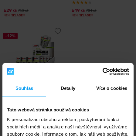
629
649
713
734
Kč
Kč
Kč
Kč
NENÍ SKLADEM
NENÍ SKLADEM
-12%
Souhlas
Detaily
Více o cookies
Amix
Guarex Energy & Mental Shot
BOX 20 x 60...
Tato webová stránka používá cookies
629
713
Kč
Kč
K personalizaci obsahu a reklam, poskytování funkcí
NENÍ SKLADEM
sociálních médií a analýze naší návštěvnosti využíváme
soubory cookie. Informace o tom, jak náš web používáte,