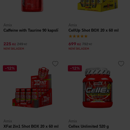
Amix
Amix
Caffeine with Taurine 90 kapslí
CellUp Shot BOX 20 x 60 ml
225
699
249
792
Kč
Kč
Kč
Kč
NENÍ SKLADEM
NENÍ SKLADEM
-12%
-12%
Amix
Amix
XFat 2in1 Shot BOX 20 x 60 ml
Cellex Unlimited 520 g